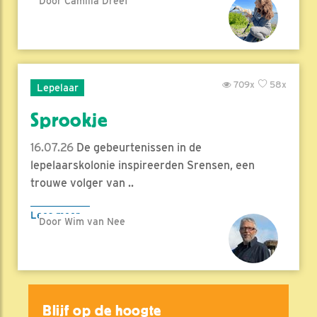
Door Camilla Dreef
709x
58x
Lepelaar
Sprookje
16.07.26
De gebeurtenissen in de
lepelaarskolonie inspireerden Srensen, een
trouwe volger van ..
Lees meer
Door Wim van Nee
Blijf op de hoogte