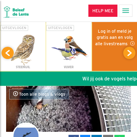
HELP MEE
Men
UITGEVLOGEN
UITGEVLOGEN
Log in of meld je
gratis aan en volg
alle livestreams
STEENUIL
VIJVER
Wil jij ook de vogels helpen
Toon alle blogs & vlogs