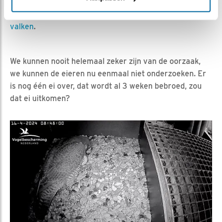
al een paar keer snel achteraan gaan. Ook vrouw is al
eens achter een derde aan gegaan. Zie ook blog
Boze
valken
.
We kunnen nooit helemaal zeker zijn van de oorzaak,
we kunnen de eieren nu eenmaal niet onderzoeken. Er
is nog één ei over, dat wordt al 3 weken bebroed, zou
dat ei uitkomen?