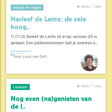
1840x
68x
Natuur en Vogels
Herleef de Lente: de vele
hoog..
17.07.26
Beleef de Lente zit erop; seizoen 20 is
gedaan. Een jubileumseizoen laat je sowieso n..
Lees meer
Door Louis van Oort
1054x
48x
Lepelaar
Nog even (na)genieten van
de l..