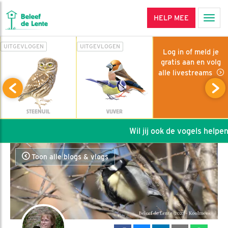
HELP MEE
Men
UITGEVLOGEN
UITGEVLOGEN
Log in of meld je
gratis aan en volg
alle livestreams
STEENUIL
VIJVER
Wil jij ook de vogels helpen: 
Toon alle blogs & vlogs