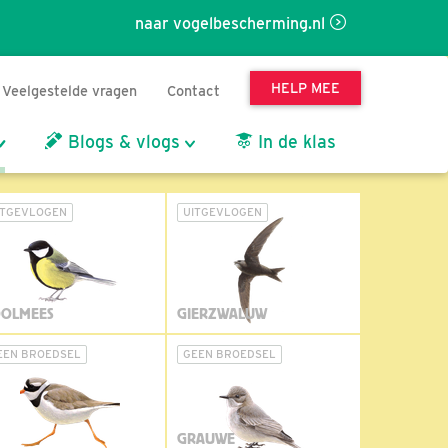
naar vogelbescherming.nl
HELP MEE
Veelgestelde vragen
Contact
Blogs & vlogs
In de klas
ITGEVLOGEN
UITGEVLOGEN
OLMEES
GIERZWALUW
EEN BROEDSEL
GEEN BROEDSEL
GRAUWE