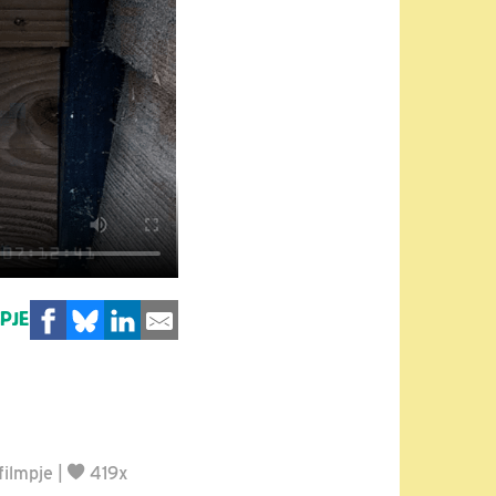
MPJE
filmpje
|
419x