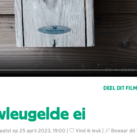
DEEL DIT FIL
vleugelde ei
aatst op 25 april 2023, 19:00 |
Vind ik leuk
|
Bewaar dit 