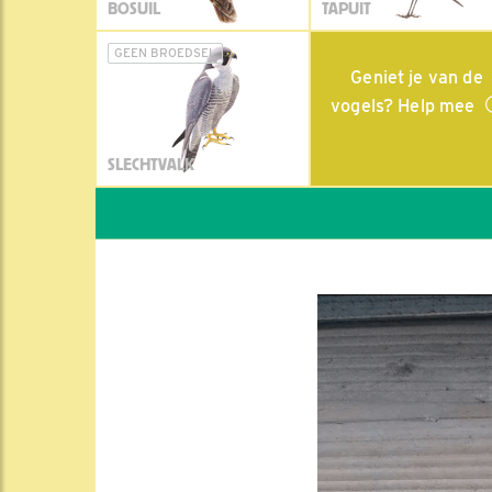
BOSUIL
TAPUIT
GEEN BROEDSEL
Geniet je van de
vogels? Help mee
SLECHTVALK