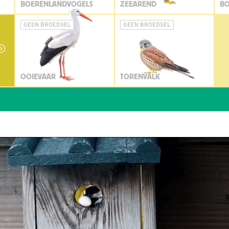
BOERENLANDVOGELS
ZEEAREND
BO
GEEN BROEDSEL
GEEN BROEDSEL
OOIEVAAR
TORENVALK