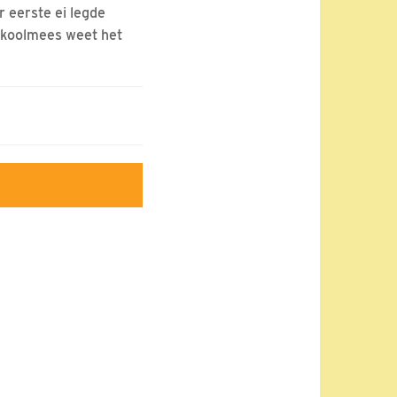
r eerste ei legde
V koolmees weet het