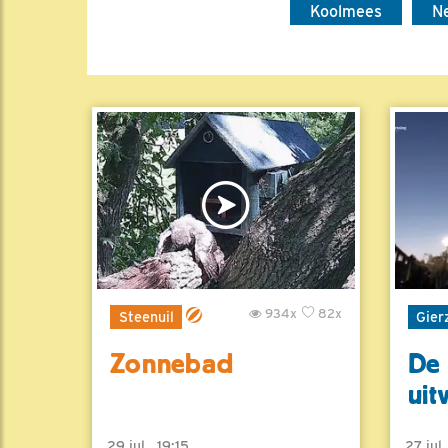
Koolmees
N
934x
82x
Steenuil
Gier
Zonnebad
De 
uit
29 jul , 19:15
27 jul