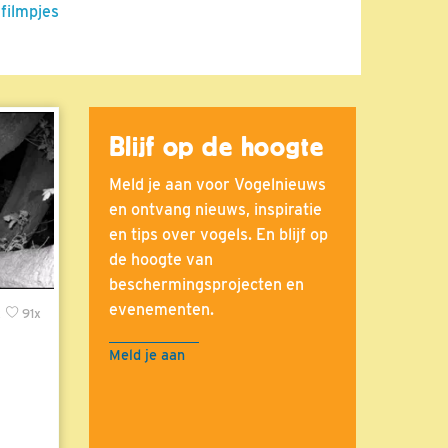
 filmpjes
Blijf op de hoogte
Meld je aan voor Vogelnieuws
en ontvang nieuws, inspiratie
en tips over vogels. En blijf op
de hoogte van
beschermingsprojecten en
evenementen.
x
91x
Meld je aan