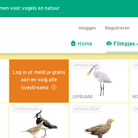
men voor vogels en natuur
Inloggen
Registreren
Home
Filmpjes
UITGEVLOGEN
U
Log in of meld je gratis
aan en volg alle
livestreams
LEPELAAR
KO
UITGEVLOGEN
UITGEVLOGEN
G