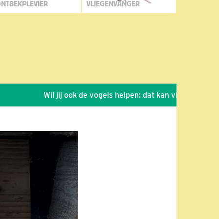
NTBEKPLEVIER
VLIEGENVANGER
Wil jij ook de vogels helpen: dat kan via de link!
*
S