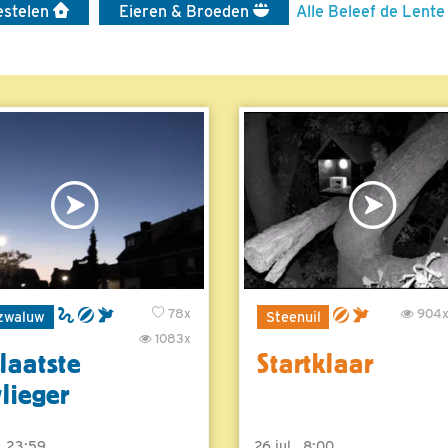
estelen
Eieren & Broeden
Alle Beleef de Lente
78x
904
zwaluw
Steenuil
1083x
laatste
Startklaar
vlieger
 , 23:59
26 jul , 8:00