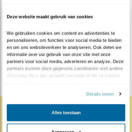
Er wordt hard gewerkt
Deze website maakt gebruik van cookies
We gebruiken cookies om content en advertenties te 
MEER OVER
Vind ik leuk
personaliseren, om functies voor social media te bieden 
Bewaar deze blog
en om ons websiteverkeer te analyseren. Ook delen we 
Koolmees
Alle Beleef de
informatie over uw gebruik van onze site met onze 
Lente blogs
partners voor social media, adverteren en analyse. Deze 
partners kunnen deze gegevens combineren met andere 
DEEL DIT BERICHT
informatie die u aan ze heeft verstrekt of die ze hebben 
verzameld op basis van uw gebruik van hun services.
Details tonen
Alles toestaan
1859x
68x
Natuur en Vogels
Herleef de Lente: de vele
Aanpassen