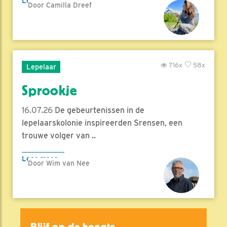
Lees meer
Door Camilla Dreef
716x
58x
Lepelaar
Sprookje
16.07.26
De gebeurtenissen in de
lepelaarskolonie inspireerden Srensen, een
trouwe volger van ..
Lees meer
Door Wim van Nee
Blijf op de hoogte