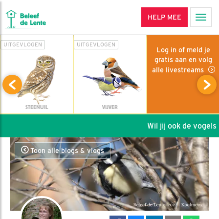
HELP MEE
Men
UITGEVLOGEN
UITGEVLOGEN
Log in of meld je
gratis aan en volg
alle livestreams
STEENUIL
VIJVER
Wil jij ook de vogels 
Toon alle blogs & vlogs