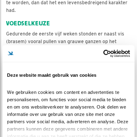
te worden, dan dat het een levensbedreigend karakter
had.
VOEDSELKEUZE
Gedurende de eerste vijf weken stonden er naast vis
(brasem) vooral pullen van grauwe ganzen op het
menu. Deze ganzensoort is in Nederland een talrijke
broedvogel geworden. Tot groot genoegen van de
zeearenden is dit zeker ook het geval in de
zomerpolders van het
NP de Alde Feanen
.
Deze website maakt gebruik van cookies
Overigens neemt het aantal in ons land broedende
brandganzen eveneens toe. Met als gevolg dat de
We gebruiken cookies om content en advertenties te 
aantallen ganzen door sommigen als ‘veel te veel’
personaliseren, om functies voor social media te bieden 
worden ervaren. Te veel ganzen als broedvogel en te
en om ons websiteverkeer te analyseren. Ook delen we 
veel als overwinteraar, waarvoor vervolgens het
informatie over uw gebruik van onze site met onze 
massaal afschieten als de enigst denkbare oplossing
partners voor social media, adverteren en analyse. Deze 
wordt gezien.
partners kunnen deze gegevens combineren met andere 
informatie die u aan ze heeft verstrekt of die ze hebben 