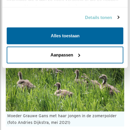
Maar is dit echt zo?! Hierover wordt nog wat nagedacht
verzameld op basis van uw gebruik van hun services.
in het blog
“Ganzenproblematiek”
.
Details tonen
Alles toestaan
Aanpassen
Moeder Grauwe Gans met haar jongen in de zomerpolder
(foto Andries Dijkstra, mei 2021)