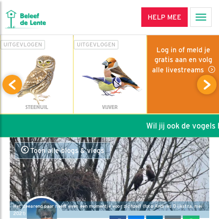
HELP MEE
Men
UITGEVLOGEN
UITGEVLOGEN
Log in of meld je
gratis aan en volg
alle livestreams
STEENUIL
VIJVER
Wil jij ook de vogels he
Toon alle blogs & vlogs
Het zeearend paar heeft even een momentje voor zichzelf (foto Andries Dijkstra, mei
2021)