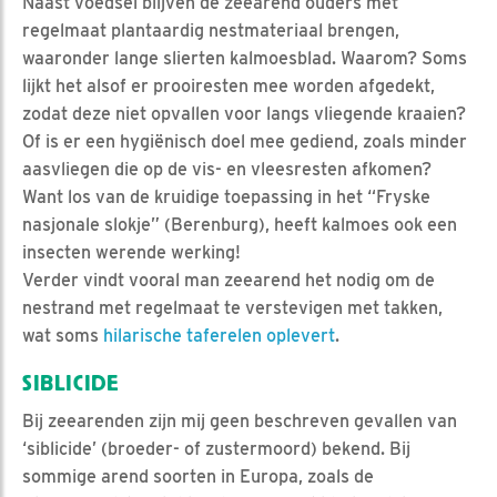
Naast voedsel blijven de zeearend ouders met
regelmaat plantaardig nestmateriaal brengen,
waaronder lange slierten kalmoesblad. Waarom? Soms
lijkt het alsof er prooiresten mee worden afgedekt,
zodat deze niet opvallen voor langs vliegende kraaien?
Of is er een hygiënisch doel mee gediend, zoals minder
aasvliegen die op de vis- en vleesresten afkomen?
Want los van de kruidige toepassing in het “Fryske
nasjonale slokje” (Berenburg), heeft kalmoes ook een
insecten werende werking!
Verder vindt vooral man zeearend het nodig om de
nestrand met regelmaat te verstevigen met takken,
wat soms
hilarische taferelen oplevert
.
SIBLICIDE
Bij zeearenden zijn mij geen beschreven gevallen van
‘siblicide’ (broeder- of zustermoord) bekend. Bij
sommige arend soorten in Europa, zoals de