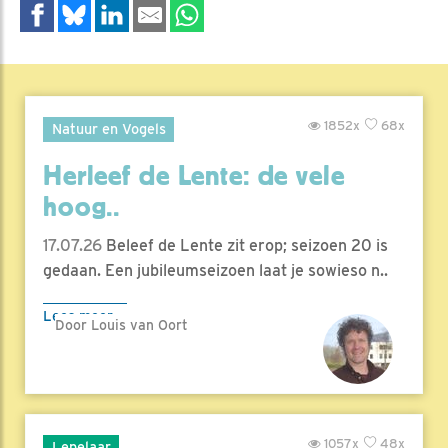
1852x
68x
Natuur en Vogels
Herleef de Lente: de vele
hoog..
17.07.26
Beleef de Lente zit erop; seizoen 20 is
gedaan. Een jubileumseizoen laat je sowieso n..
Lees meer
Door Louis van Oort
1057x
48x
Lepelaar