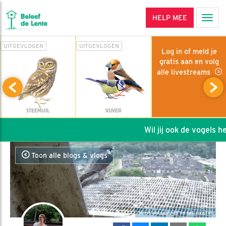
HELP MEE
Men
UITGEVLOGEN
UITGEVLOGEN
Log in of meld je
gratis aan en volg
alle livestreams
STEENUIL
VIJVER
Wil jij ook de vogels help
Toon alle blogs & vlogs
M zit ontspannen op het rooster