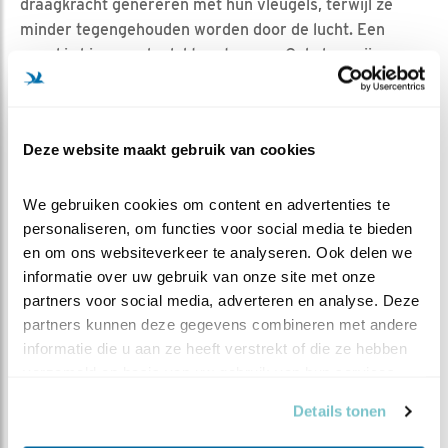
draagkracht genereren met hun vleugels, terwijl ze
minder tegengehouden worden door de lucht. Een
vogel is hiervoor bedekt met veren. Ook deze zijn
lichtgewicht en aangepast op allerlei omstandigheden.
Ze zijn stevig en zorgen op de vleugel voor de
draagkracht. Doordat ze over elkaar heen schuiven en
Deze website maakt gebruik van cookies
glad aan kunnen doen, zorgen ze ook voor de
stroomlijning.
We gebruiken cookies om content en advertenties te 
Organen
personaliseren, om functies voor social media te bieden 
De vleugels zelf zijn al een heel indrukwekkend orgaan.
en om ons websiteverkeer te analyseren. Ook delen we 
Vogels hebben geen armen, maar zijn aangepast op het
informatie over uw gebruik van onze site met onze 
vliegen. Wel lijkt de beweging die een vleugel maakt op
partners voor social media, adverteren en analyse. Deze 
die van een arm: het is een homologe structuur aan de
partners kunnen deze gegevens combineren met andere 
arm.
informatie die u aan ze heeft verstrekt of die ze hebben 
verzameld op basis van uw gebruik van hun services.
Verder zijn er allerlei interne aanpassingen in de vogel
die het vliegen mogelijk maakt. Zo hebben ze een heel
Details tonen
efficiente bloedsomloop. Dit is nodig om de vogel van