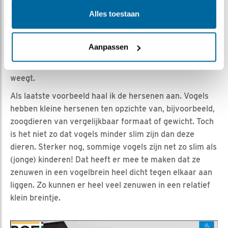
genoeg zuurstof en voedingsstoffen te kunnen
Alles toestaan
voorzien tijdens de inspannende vlucht. Om te helpen
bij het krijgen van genoeg zuurstof hebben vogels ook
veel luchtzakken in het lichaam. Deze kunnen zelfs
Aanpassen
deels in de botten liggen. Hierin slaan ze zuurstof op en
ook zorgt het voor 'vulling' in het lichaam wat weinig
weegt.
Als laatste voorbeeld haal ik de hersenen aan. Vogels
hebben kleine hersenen ten opzichte van, bijvoorbeeld,
zoogdieren van vergelijkbaar formaat of gewicht. Toch
is het niet zo dat vogels minder slim zijn dan deze
dieren. Sterker nog, sommige vogels zijn net zo slim als
(jonge) kinderen! Dat heeft er mee te maken dat ze
zenuwen in een vogelbrein heel dicht tegen elkaar aan
liggen. Zo kunnen er heel veel zenuwen in een relatief
klein breintje.