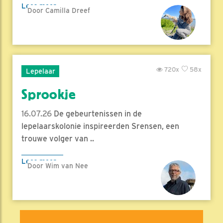
Lees meer
Door Camilla Dreef
720x
58x
Lepelaar
Sprookje
16.07.26
De gebeurtenissen in de
lepelaarskolonie inspireerden Srensen, een
trouwe volger van ..
Lees meer
Door Wim van Nee