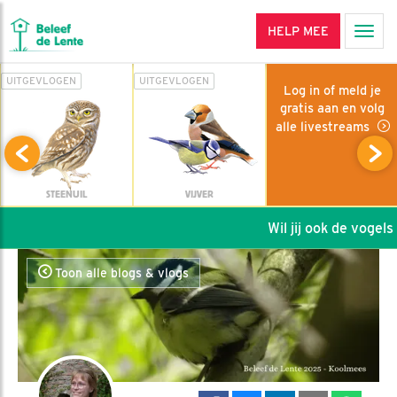
HELP MEE
Men
UITGEVLOGEN
UITGEVLOGEN
Log in of meld je
gratis aan en volg
alle livestreams
STEENUIL
VIJVER
Wil jij ook de vogels h
Toon alle blogs & vlogs