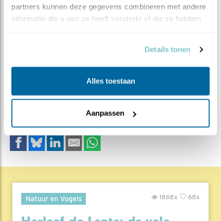
partners kunnen deze gegevens combineren met andere 
informatie die u aan ze heeft verstrekt of die ze hebben 
verzameld op basis van uw gebruik van hun services.
Details tonen
MEER OVER
Vind ik leuk
Bewaar deze blog
Alles toestaan
Koolmees
Alle Beleef de
Lente blogs
Aanpassen
DEEL DIT BERICHT
1868x
68x
Natuur en Vogels