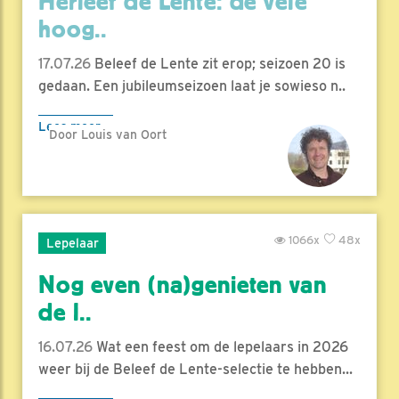
Herleef de Lente: de vele
hoog..
17.07.26
Beleef de Lente zit erop; seizoen 20 is
gedaan. Een jubileumseizoen laat je sowieso n..
Lees meer
Door Louis van Oort
1066x
48x
Lepelaar
Nog even (na)genieten van
de l..
16.07.26
Wat een feest om de lepelaars in 2026
weer bij de Beleef de Lente-selectie te hebben...