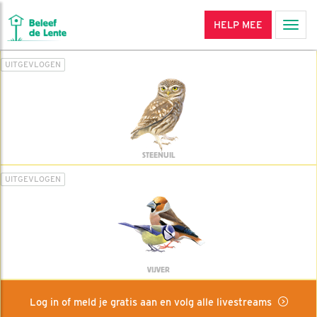
HELP MEE
Men
UITGEVLOGEN
STEENUIL
UITGEVLOGEN
VIJVER
Log in of meld je gratis aan en volg alle livestreams