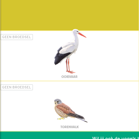
GEEN BROEDSEL
OOIEVAAR
GEEN BROEDSEL
TORENVALK
Wil jij ook de vogels he