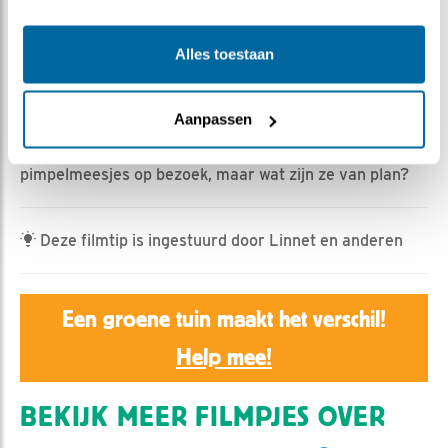
Ed Hoogkamer | Geplaatst op 19 april 2025, 17:02 |
Alles toestaan
Vind ik leuk
|
Bewaar dit filmpje
|
291x
Opeens zien we vanmorgen twee eitjes liggen; zijn er
Aanpassen
soms nog meer verstopt?
Later vanmorgen komen er ook nog twee
pimpelmeesjes op bezoek, maar wat zijn ze van plan?
Deze filmtip is ingestuurd door Linnet en anderen
Een groene tuin maakt het verschil!
Help mee!
BEKIJK MEER FILMPJES OVER