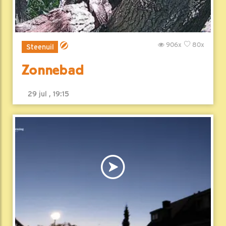
906x
80x
Steenuil
Zonnebad
29 jul , 19:15