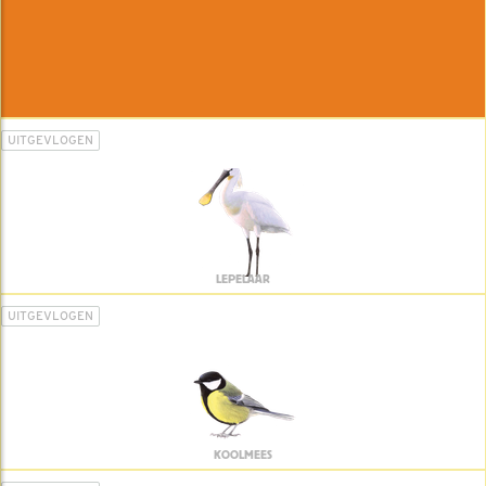
UITGEVLOGEN
LEPELAAR
UITGEVLOGEN
KOOLMEES