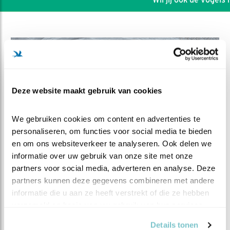
Deze website maakt gebruik van cookies
We gebruiken cookies om content en advertenties te 
personaliseren, om functies voor social media te bieden 
en om ons websiteverkeer te analyseren. Ook delen we 
informatie over uw gebruik van onze site met onze 
partners voor social media, adverteren en analyse. Deze 
DEEL DIT FILMPJE
partners kunnen deze gegevens combineren met andere 
informatie die u aan ze heeft verstrekt of die ze hebben 
Een verrassing en
verzameld op basis van uw gebruik van hun services.
ontvreemding
Details tonen