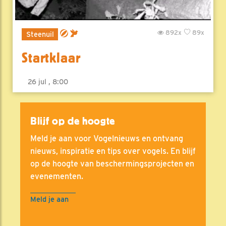
892x
89x
Steenuil
Startklaar
26 jul , 8:00
Blijf op de hoogte
Meld je aan voor Vogelnieuws en ontvang
nieuws, inspiratie en tips over vogels. En blijf
op de hoogte van beschermingsprojecten en
evenementen.
Meld je aan