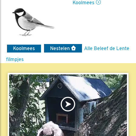
Koolmees
Koolmees
Nestelen
Alle Beleef de Lente
filmpjes