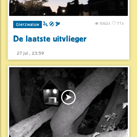
1062x
77x
Gierzwaluw
De laatste uitvlieger
27 jul , 23:59