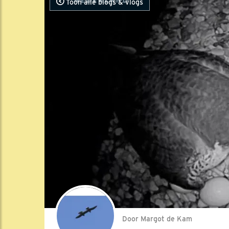
Toon alle blogs & vlogs
Door Margot de Kam