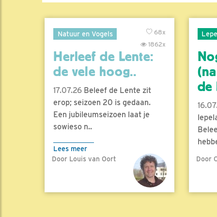
68x
Natuur en Vogels
Lepe
1862x
Herleef de Lente:
No
de vele hoog..
(na
de l
17.07.26
Beleef de Lente zit
erop; seizoen 20 is gedaan.
16.07
Een jubileumseizoen laat je
lepel
sowieso n..
Belee
hebbe
Lees meer
Door Louis van Oort
Door C
Lees 