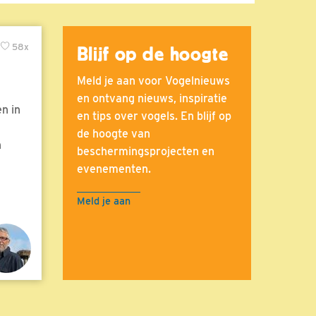
58x
Blijf op de hoogte
Meld je aan voor Vogelnieuws
en ontvang nieuws, inspiratie
n in
en tips over vogels. En blijf op
de hoogte van
n
beschermingsprojecten en
evenementen.
Meld je aan