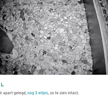
IL
V apart gelegd,
nog 3 eitjes
, zo te zien intact.