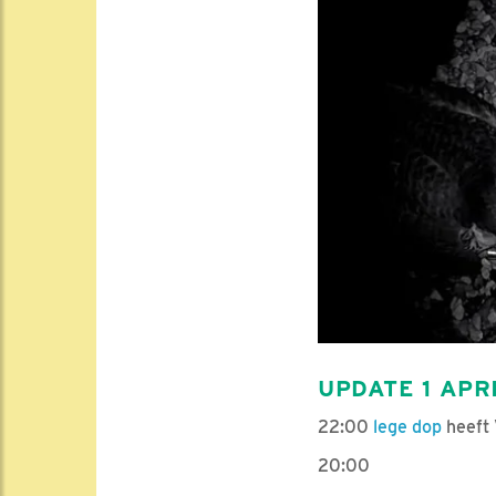
UPDATE 1 APR
22:00
lege dop
heeft 
20:00