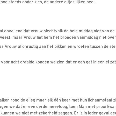
nog steeds onder zich, de andere eitjes lijken heel.
l opvallend dat vrouw slechtvalk de hele middag niet van de e
geweest, maar Vrouw liet hem het broeden vanmiddag niet ov
s Vrouw al onrustig aan het pikken en wroeten tussen de ste
voor acht draaide konden we zien dat er een gat in een ei zat
lken rond de eileg maar elk één keer met hun lichaamstaal z
agen we dat er een derde meevloog, toen Man met prooi kwam
m kunnen we niet met zekerheid zeggen. Er is in ieder geval ge