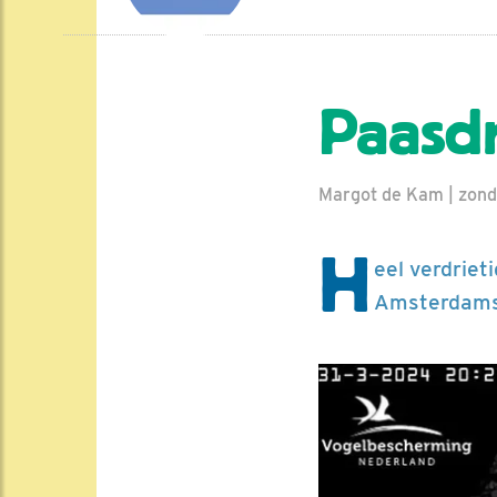
Paasd
Margot de Kam | zond
H
eel verdriet
Amsterdamse