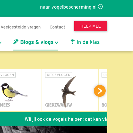
naar vogelbescherming.nl
HELP MEE
Veelgestelde vragen
Contact
Blogs & vlogs
In de klas
EVLOGEN
UITGEVLOGEN
UITGEVLOGEN
MEES
GIERZWALUW
BOSUIL
Wil jij ook de vogels helpen: dat kan via de link!
*
Seizo