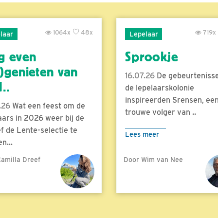
1064x
48x
719x
laar
Lepelaar
g even
Sprookje
)genieten van
16.07.26
De gebeurtenisse
..
de lepelaarskolonie
inspireerden Srensen, ee
.26
Wat een feest om de
trouwe volger van ..
aars in 2026 weer bij de
f de Lente-selectie te
Lees meer
n...
amilla Dreef
Door Wim van Nee
meer