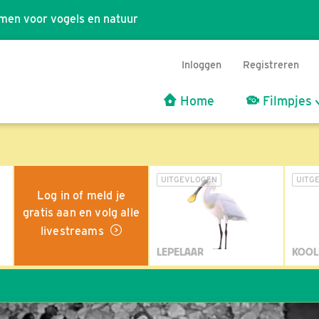
men voor vogels en natuur
Inloggen
Registreren
Home
Filmpjes
UITGEVLOGEN
UITG
Log in of meld je
gratis aan en volg alle
livestreams
LEPELAAR
KOOL