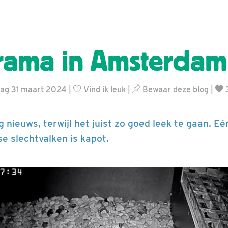
rama in Amsterdam
ag 31 maart 2024 |
Vind ik leuk
|
Bewaar deze blog
|
ig nieuws, terwijl het juist zo goed leek te gaan. Eé
 slechtvalken is kapot.