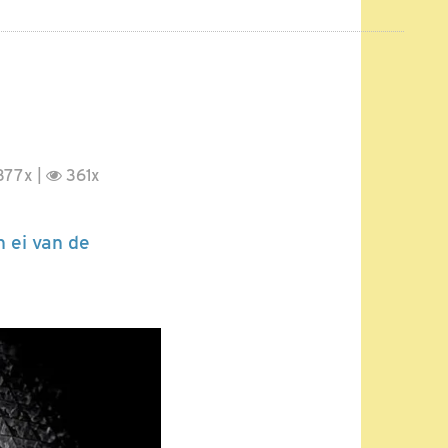
377x |
361x
n ei van de