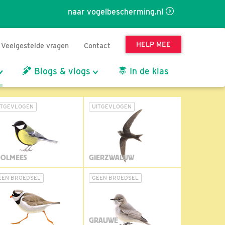
naar vogelbescherming.nl
HELP MEE
Veelgestelde vragen
Contact
Blogs & vlogs
In de klas
ITGEVLOGEN
UITGEVLOGEN
OLMEES
GIERZWALUW
EEN BROEDSEL
GEEN BROEDSEL
GRAUWE