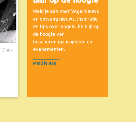
Meld je aan voor Vogelnieuws
en ontvang nieuws, inspiratie
en tips over vogels. En blijf op
de hoogte van
beschermingsprojecten en
evenementen.
x
91x
Meld je aan