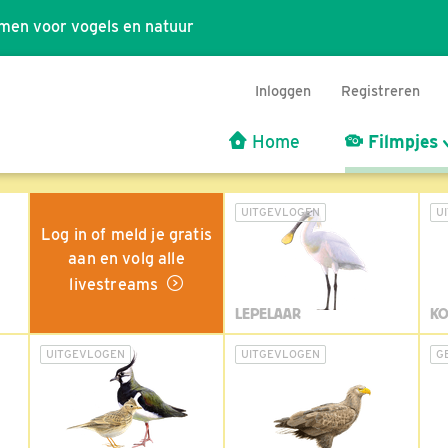
men voor vogels en natuur
Inloggen
Registreren
Home
Filmpjes
UITGEVLOGEN
U
Log in of meld je gratis
aan en volg alle
livestreams
LEPELAAR
KO
UITGEVLOGEN
UITGEVLOGEN
G