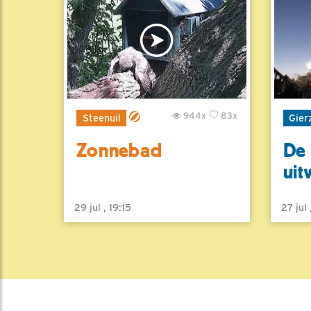
944x
83x
Steenuil
Gier
Zonnebad
De 
uit
29 jul , 19:15
27 jul