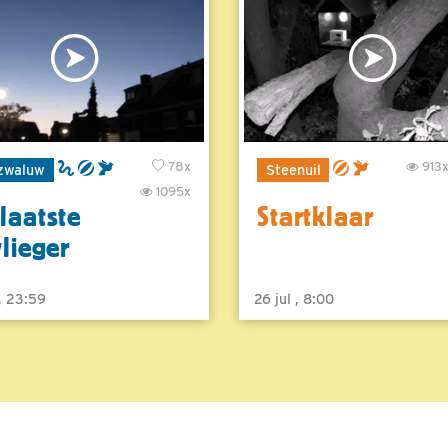
78x
913
zwaluw
Steenuil
1095x
laatste
Startklaar
vlieger
 , 23:59
26 jul , 8:00