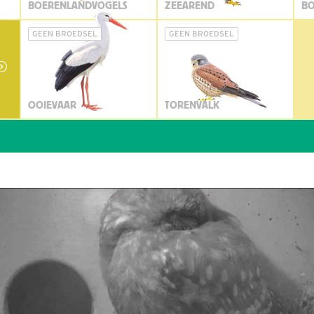
BOERENLANDVOGELS
ZEEAREND
BO
GEEN BROEDSEL
GEEN BROEDSEL
OOIEVAAR
TORENVALK