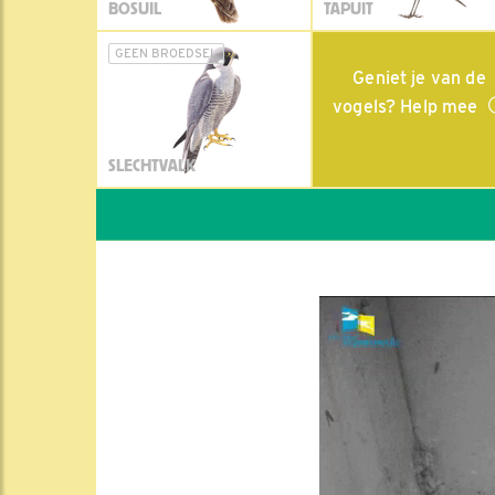
BOSUIL
TAPUIT
GEEN BROEDSEL
Geniet je van de
vogels? Help mee
SLECHTVALK