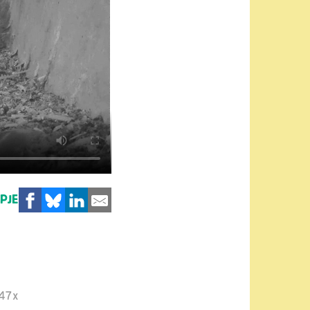
MPJE
47x