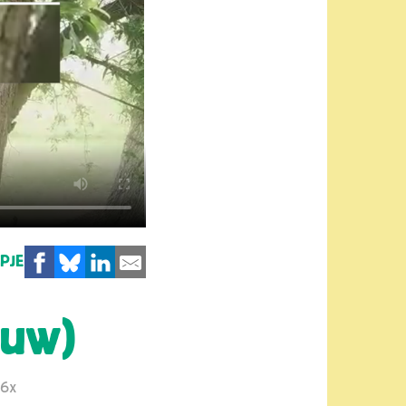
MPJE
auw)
16x