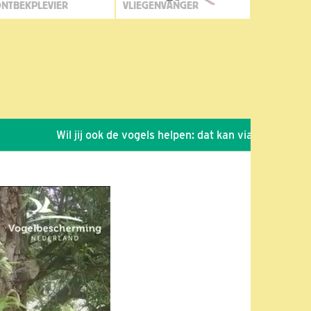
NTBEKPLEVIER
VLIEGENVANGER
Wil jij ook de vogels helpen: dat kan via de link!
*
Se