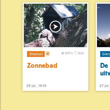
897x
80x
Steenuil
Gier
Zonnebad
De 
uit
29 jul , 19:15
27 jul