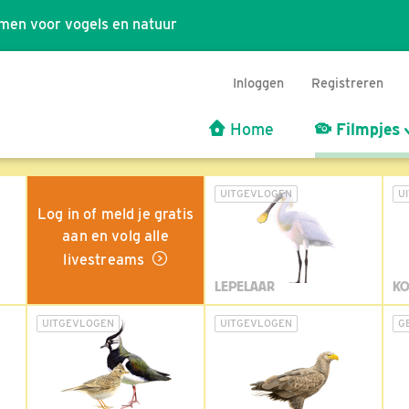
men voor vogels en natuur
Inloggen
Registreren
Home
Filmpjes
UITGEVLOGEN
U
Log in of meld je gratis
aan en volg alle
livestreams
LEPELAAR
KO
UITGEVLOGEN
UITGEVLOGEN
G