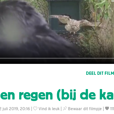
DEEL DIT FIL
en regen (bij de k
 juli 2019, 20:16 |
Vind ik leuk
|
Bewaar dit filmpje
|
11