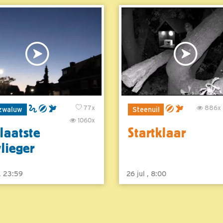
77x
886x
zwaluw
Steenuil
1060x
laatste
Startklaar
vlieger
 , 23:59
26 jul , 8:00