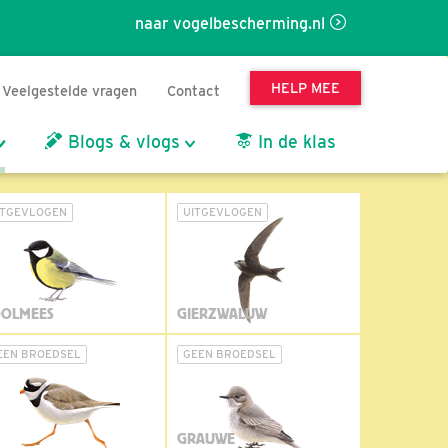
naar vogelbescherming.nl
HELP MEE
Veelgestelde vragen
Contact
Blogs & vlogs
In de klas
ITGEVLOGEN
UITGEVLOGEN
OLMEES
GIERZWALUW
EEN BROEDSEL
GEEN BROEDSEL
GRAUWE