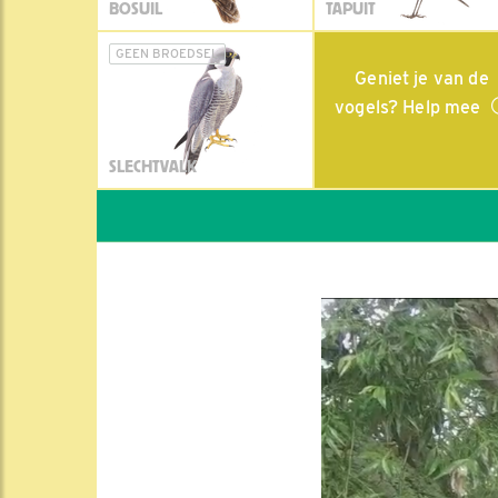
BOSUIL
TAPUIT
GEEN BROEDSEL
Geniet je van de
vogels? Help mee
SLECHTVALK