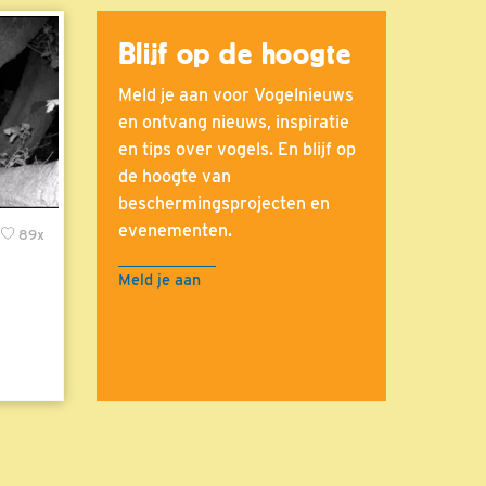
Blijf op de hoogte
Meld je aan voor Vogelnieuws
en ontvang nieuws, inspiratie
en tips over vogels. En blijf op
de hoogte van
beschermingsprojecten en
evenementen.
89x
Meld je aan