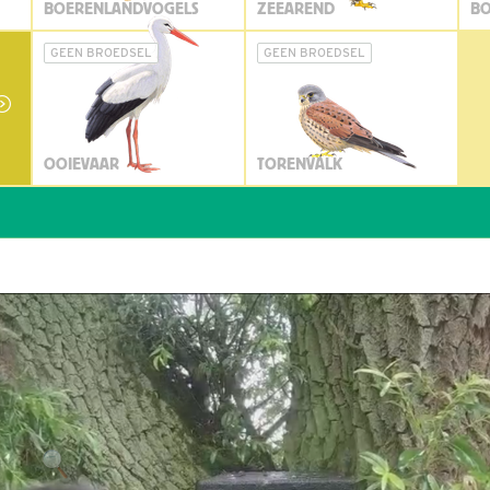
BOERENLANDVOGELS
ZEEAREND
BO
GEEN BROEDSEL
GEEN BROEDSEL
OOIEVAAR
TORENVALK