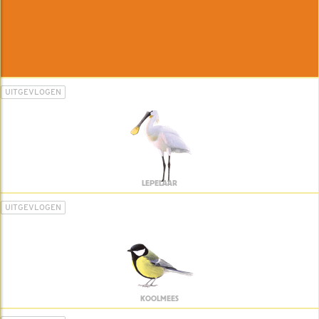
UITGEVLOGEN
LEPELAAR
UITGEVLOGEN
KOOLMEES