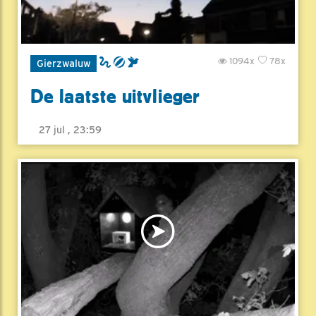
1094x
78x
Gierzwaluw
De laatste uitvlieger
27 jul , 23:59