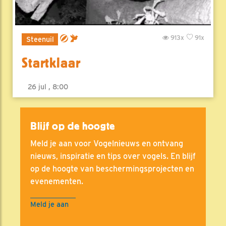
913x
91x
Steenuil
Startklaar
26 jul , 8:00
Blijf op de hoogte
Meld je aan voor Vogelnieuws en ontvang
nieuws, inspiratie en tips over vogels. En blijf
op de hoogte van beschermingsprojecten en
evenementen.
Meld je aan