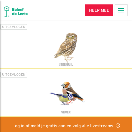
HELP MEE
Men
UITGEVLOGEN
STEENUIL
UITGEVLOGEN
VIJVER
Log in of meld je gratis aan en volg alle livestreams