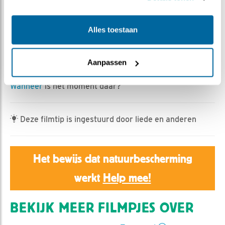
Jan Dagevos | Geplaatst op 18 juni 2023, 13:56 |
Vind ik leuk
|
Bewaar dit filmpje
|
445x
Alles toestaan
Er wordt hard getraind. Het ene kuiken lijkt
wat vaardiger dan het andere, oefent in ieder geval
fanatieker. Zullen ze samen uitvliegen of gaat dat niet
Aanpassen
lukken zo?
Wanneer
is het moment daar?
Deze filmtip is ingestuurd door liede en anderen
Het bewijs dat natuurbescherming
werkt
Help mee!
BEKIJK MEER FILMPJES OVER