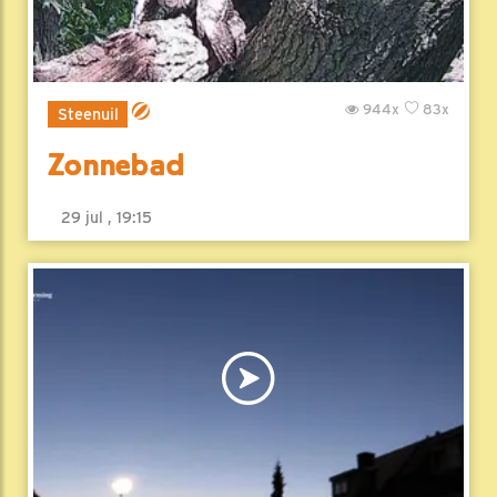
944x
83x
Steenuil
Zonnebad
29 jul , 19:15