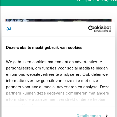
Deze website maakt gebruik van cookies
We gebruiken cookies om content en advertenties te 
personaliseren, om functies voor social media te bieden 
en om ons websiteverkeer te analyseren. Ook delen we 
informatie over uw gebruik van onze site met onze 
partners voor social media, adverteren en analyse. Deze 
DEEL DIT FILMPJE
partners kunnen deze gegevens combineren met andere 
informatie die u aan ze heeft verstrekt of die ze hebben 
Voetjes van de vloer
verzameld op basis van uw gebruik van hun services.
Details tonen