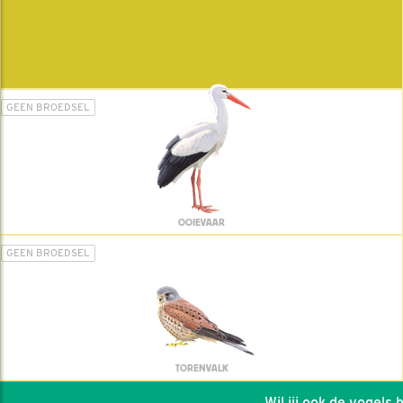
GEEN BROEDSEL
OOIEVAAR
GEEN BROEDSEL
TORENVALK
Wil jij ook de vogels he