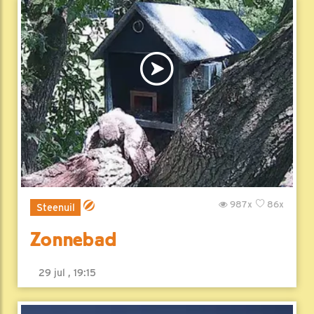
987x
86x
Steenuil
Zonnebad
29 jul , 19:15