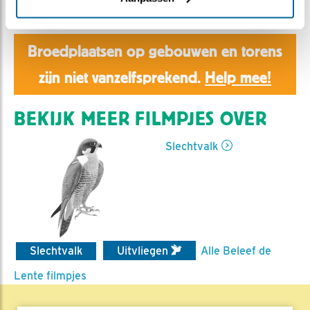
Aaltje | Geplaatst op 16 juni 2020, 15:52 |
Vind ik leuk
|
Bewaar dit filmpje
|
997x
Broedplaatsen op gebouwen en torens
zijn niet vanzelfsprekend.
Help mee!
BEKIJK MEER FILMPJES OVER
Slechtvalk
Slechtvalk
Uitvliegen
Alle Beleef de
Lente filmpjes