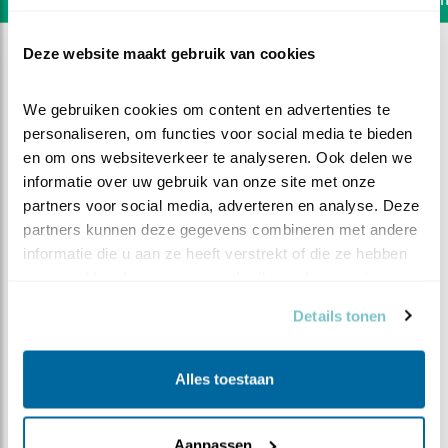
Deze website maakt gebruik van cookies
We gebruiken cookies om content en advertenties te 
personaliseren, om functies voor social media te bieden 
en om ons websiteverkeer te analyseren. Ook delen we 
informatie over uw gebruik van onze site met onze 
partners voor social media, adverteren en analyse. Deze 
partners kunnen deze gegevens combineren met andere 
informatie die u aan ze heeft verstrekt of die ze hebben 
verzameld op basis van uw gebruik van hun services.
Details tonen
DEEL DIT FILMPJE
Alles toestaan
Vliegshow
Aanpassen