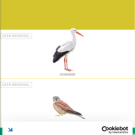
GEEN BROEDSEL
OOIEVAAR
GEEN BROEDSEL
TORENVALK
Wil jij ook de vogels he