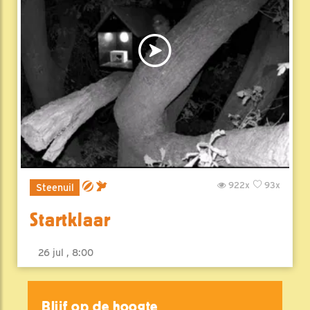
922x
93x
Steenuil
Startklaar
26 jul , 8:00
Blijf op de hoogte