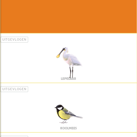
UITGEVLOGEN
LEPELAAR
UITGEVLOGEN
KOOLMEES