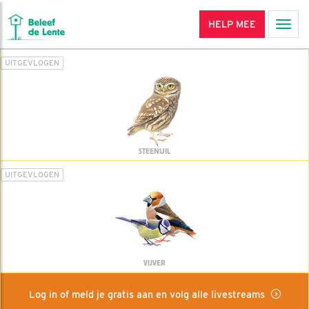
HELP MEE
Men
UITGEVLOGEN
STEENUIL
UITGEVLOGEN
VIJVER
Log in of meld je gratis aan en volg alle livestreams