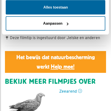
Jan Dagevos | Geplaatst op 1 juli 2022, 12:36 |
Vind
ik leuk
|
Bewaar dit filmpje
|
607x
Alles toestaan
Vliegclub ADH gaat
AlsmaarDoorHoger
, weer of geen
weer.
Aanpassen
Deze filmtip is ingestuurd door Jelske en anderen
Het bewijs dat natuurbescherming
werkt
Help mee!
BEKIJK MEER FILMPJES OVER
Zeearend