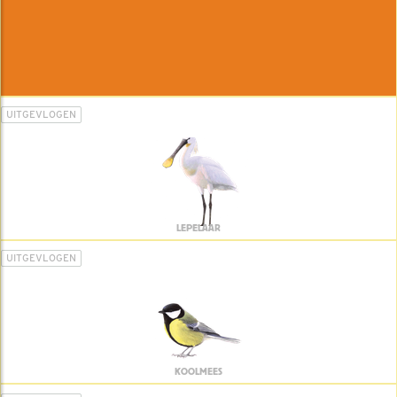
UITGEVLOGEN
LEPELAAR
UITGEVLOGEN
KOOLMEES