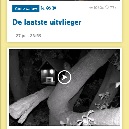
1060x
77x
Gierzwaluw
De laatste uitvlieger
27 jul , 23:59