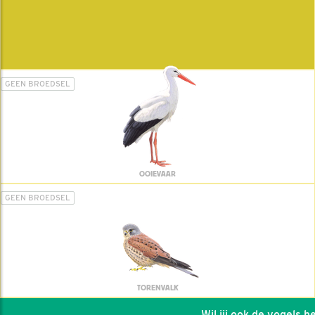
GEEN BROEDSEL
OOIEVAAR
GEEN BROEDSEL
TORENVALK
Wil jij ook de vogels help