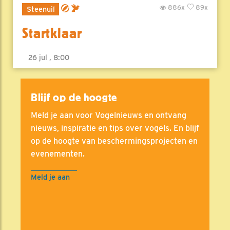
886x
89x
Steenuil
Startklaar
26 jul , 8:00
Blijf op de hoogte
Meld je aan voor Vogelnieuws en ontvang
nieuws, inspiratie en tips over vogels. En blijf
op de hoogte van beschermingsprojecten en
evenementen.
Meld je aan