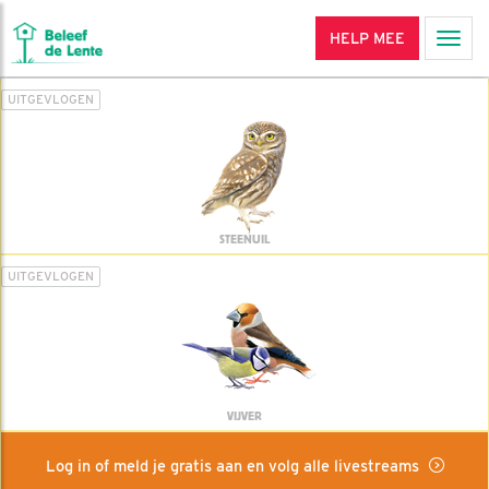
HELP MEE
Men
UITGEVLOGEN
STEENUIL
UITGEVLOGEN
VIJVER
Log in of meld je gratis aan en volg alle livestreams