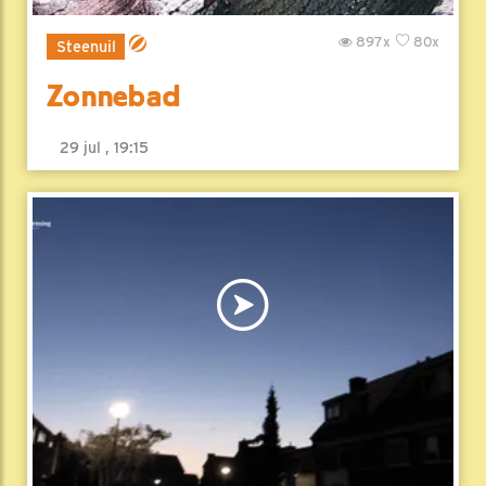
897x
80x
Steenuil
Zonnebad
29 jul , 19:15