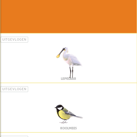
UITGEVLOGEN
LEPELAAR
UITGEVLOGEN
KOOLMEES