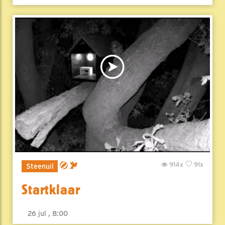
914x
91x
Steenuil
Startklaar
26 jul , 8:00