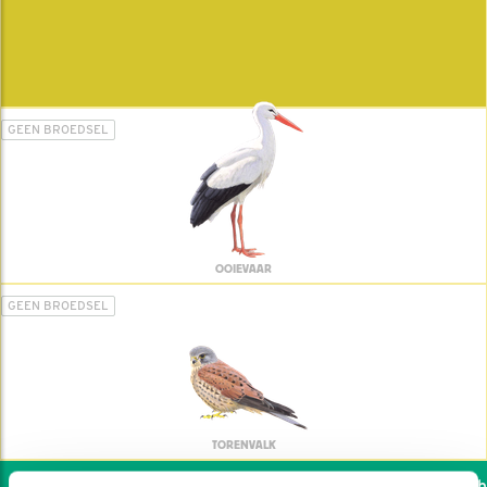
GEEN BROEDSEL
OOIEVAAR
GEEN BROEDSEL
TORENVALK
Wil jij ook de vogels hel