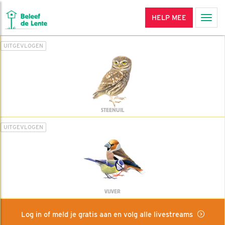
HELP MEE
Men
UITGEVLOGEN
STEENUIL
UITGEVLOGEN
VIJVER
Log in of meld je gratis aan en volg alle livestreams