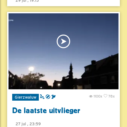
29 jul , 19:15
1100x
78x
Gierzwaluw
De laatste uitvlieger
27 jul , 23:59