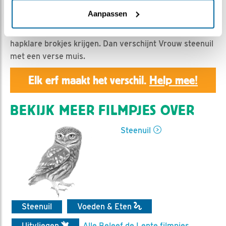
Geert | Geplaatst op 12 juni 2025, 17:15 |
Vind ik leuk
|
Bewaar dit filmpje
|
263x
Aanpassen
Het kuiken is al lang aan een muis aan het trekken om
hapklare brokjes krijgen. Dan verschijnt Vrouw steenuil
met een verse muis.
Elk erf maakt het verschil.
Help mee!
BEKIJK MEER FILMPJES OVER
Steenuil
Steenuil
Voeden & Eten
Uitvliegen
Alle Beleef de Lente filmpjes