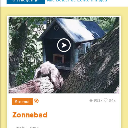
953x
84x
Steenuil
Zonnebad