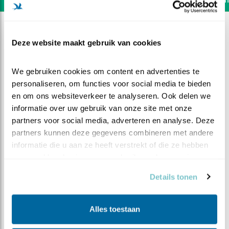
Deze website maakt gebruik van cookies
We gebruiken cookies om content en advertenties te 
personaliseren, om functies voor social media te bieden 
en om ons websiteverkeer te analyseren. Ook delen we 
informatie over uw gebruik van onze site met onze 
partners voor social media, adverteren en analyse. Deze 
partners kunnen deze gegevens combineren met andere 
informatie die u aan ze heeft verstrekt of die ze hebben 
verzameld op basis van uw gebruik van hun services.
DEEL DIT FILMPJE
Details tonen
Vers is gemakkelijker
Alles toestaan