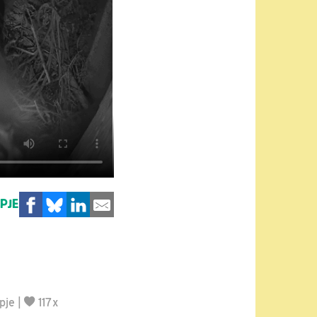
MPJE
pje
|
117x