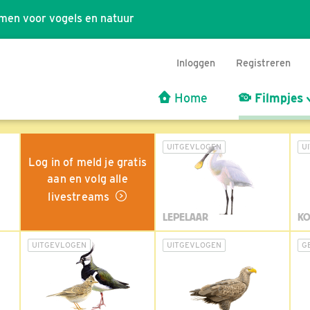
men voor vogels en natuur
Inloggen
Registreren
Home
Filmpjes
UITGEVLOGEN
U
Log in of meld je gratis
aan en volg alle
livestreams
LEPELAAR
KO
UITGEVLOGEN
UITGEVLOGEN
G