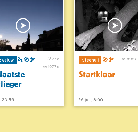
77x
898x
zwaluw
Steenuil
1077x
laatste
Startklaar
vlieger
 , 23:59
26 jul , 8:00