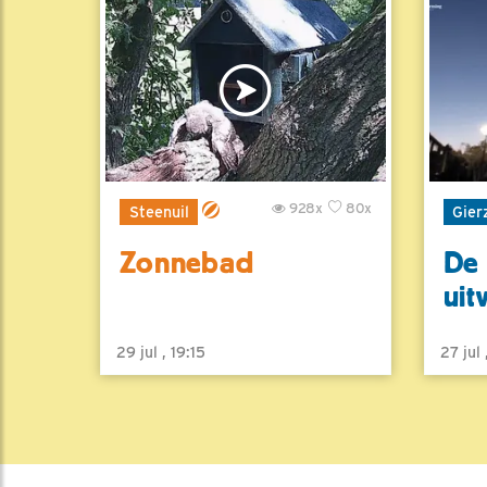
928x
80x
Steenuil
Gier
Zonnebad
De 
uit
29 jul , 19:15
27 jul