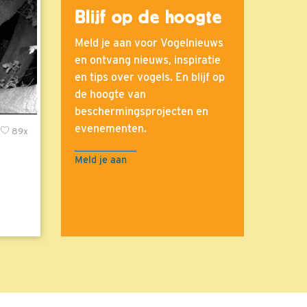
Blijf op de hoogte
Meld je aan voor Vogelnieuws
en ontvang nieuws, inspiratie
en tips over vogels. En blijf op
de hoogte van
beschermingsprojecten en
evenementen.
89x
Meld je aan