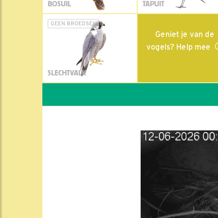
BOSUIL
TAPUIT
GEEN BROEDSEL
Geniet je van de
vogels? Help mee
SLECHTVALK