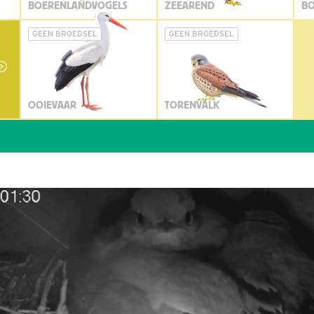
BOERENLANDVOGELS
ZEEAREND
BO
GEEN BROEDSEL
GEEN BROEDSEL
OOIEVAAR
TORENVALK