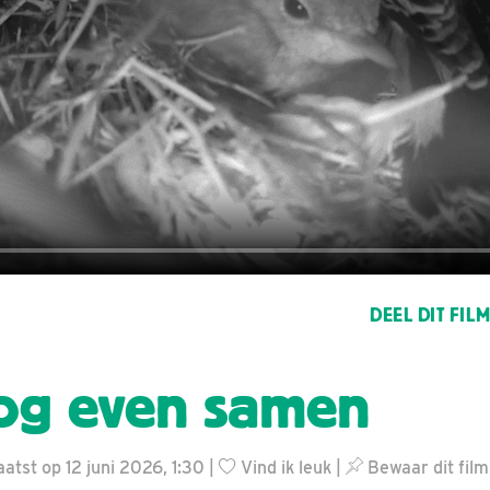
DEEL DIT FIL
og even samen
atst op 12 juni 2026, 1:30 |
Vind ik leuk
|
Bewaar dit film