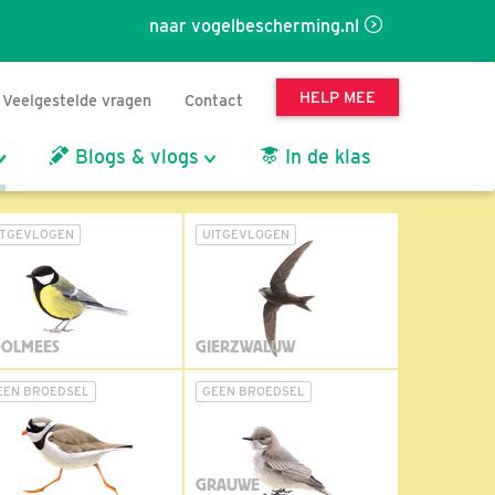
naar vogelbescherming.nl
HELP MEE
Veelgestelde vragen
Contact
Blogs & vlogs
In de klas
ITGEVLOGEN
UITGEVLOGEN
OLMEES
GIERZWALUW
EEN BROEDSEL
GEEN BROEDSEL
GRAUWE