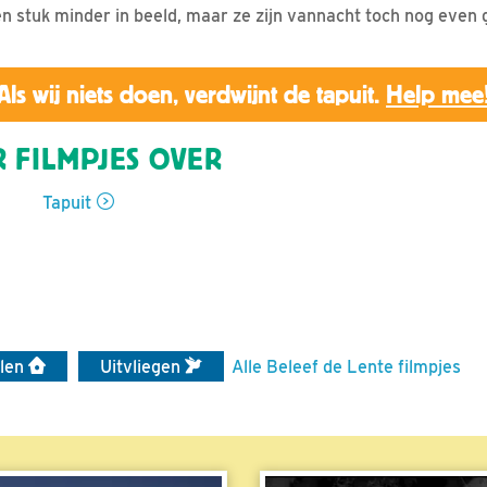
n stuk minder in beeld, maar ze zijn vannacht toch nog even 
Als wij niets doen, verdwijnt de tapuit.
Help mee
 FILMPJES OVER
Tapuit
elen
Uitvliegen
Alle Beleef de Lente filmpjes