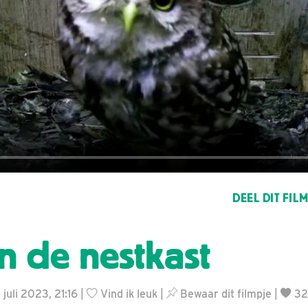
DEEL DIT FIL
in de nestkast
juli 2023, 21:16 |
Vind ik leuk
|
Bewaar dit filmpje
|
32