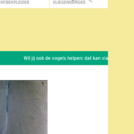
NTBEKPLEVIER
VLIEGENVANGER
Wil jij ook de vogels helpen: dat kan via de link!
*
Sei