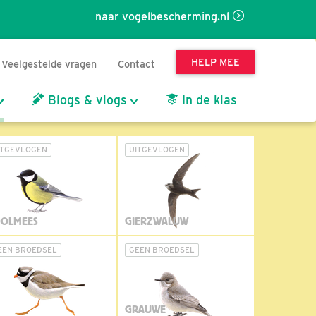
naar vogelbescherming.nl
HELP MEE
Veelgestelde vragen
Contact
Blogs & vlogs
In de klas
ITGEVLOGEN
UITGEVLOGEN
OLMEES
GIERZWALUW
EEN BROEDSEL
GEEN BROEDSEL
GRAUWE