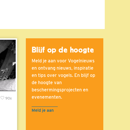
Blijf op de hoogte
Meld je aan voor Vogelnieuws
en ontvang nieuws, inspiratie
en tips over vogels. En blijf op
de hoogte van
beschermingsprojecten en
evenementen.
90x
Meld je aan