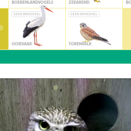
BOERENLANDVOGELS
ZEEAREND
BO
GEEN BROEDSEL
GEEN BROEDSEL
OOIEVAAR
TORENVALK