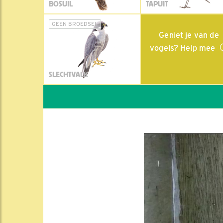
BOSUIL
TAPUIT
GEEN BROEDSEL
Geniet je van de
vogels? Help mee
SLECHTVALK