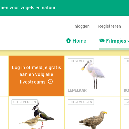
men voor vogels en natuur
Inloggen
Registreren
Home
Filmpjes
UITGEVLOGEN
U
Log in of meld je gratis
aan en volg alle
livestreams
LEPELAAR
KO
UITGEVLOGEN
UITGEVLOGEN
G