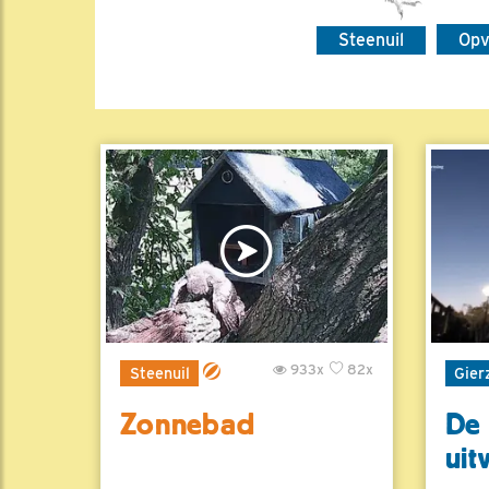
Steenuil
Op
933x
82x
Steenuil
Gier
Zonnebad
De 
uit