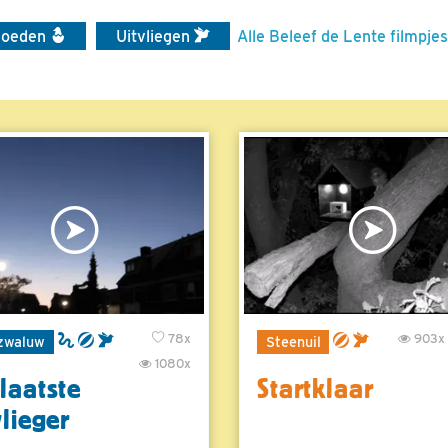
voeden
Uitvliegen
Alle Beleef de Lente filmpjes
78x
903x
zwaluw
Steenuil
1080x
laatste
Startklaar
vlieger