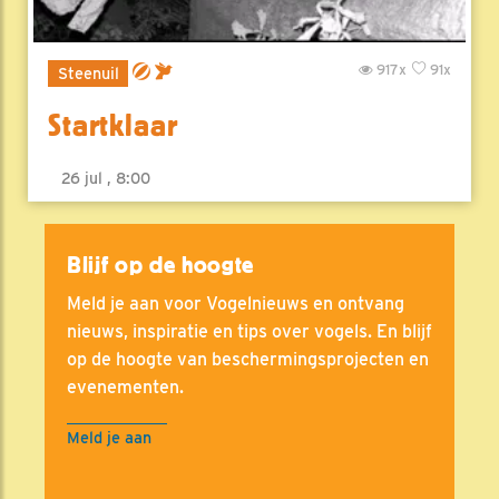
917x
91x
Steenuil
Startklaar
26 jul , 8:00
Blijf op de hoogte
Meld je aan voor Vogelnieuws en ontvang
nieuws, inspiratie en tips over vogels. En blijf
op de hoogte van beschermingsprojecten en
evenementen.
Meld je aan