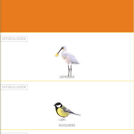
UITGEVLOGEN
LEPELAAR
UITGEVLOGEN
KOOLMEES