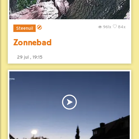
961x
84x
Steenuil
Zonnebad
29 jul , 19:15