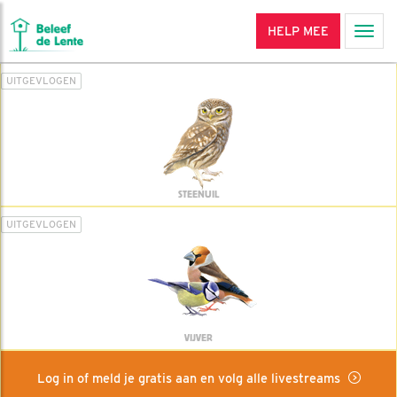
HELP MEE
Men
UITGEVLOGEN
STEENUIL
UITGEVLOGEN
VIJVER
Log in of meld je gratis aan en volg alle livestreams