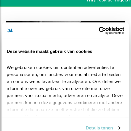
Deze website maakt gebruik van cookies
We gebruiken cookies om content en advertenties te 
personaliseren, om functies voor social media te bieden 
en om ons websiteverkeer te analyseren. Ook delen we 
informatie over uw gebruik van onze site met onze 
partners voor social media, adverteren en analyse. Deze 
DEEL DIT FILMPJE
partners kunnen deze gegevens combineren met andere 
informatie die u aan ze heeft verstrekt of die ze hebben 
Takkeling laat zich horen
verzameld op basis van uw gebruik van hun services.
Details tonen