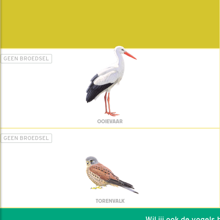
GEEN BROEDSEL
OOIEVAAR
GEEN BROEDSEL
TORENVALK
Wil jij ook de vogels he