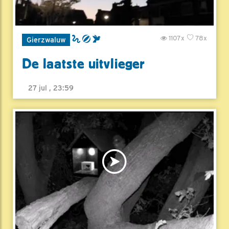
1107x
78x
Gierzwaluw
De laatste uitvlieger
27 jul , 23:59