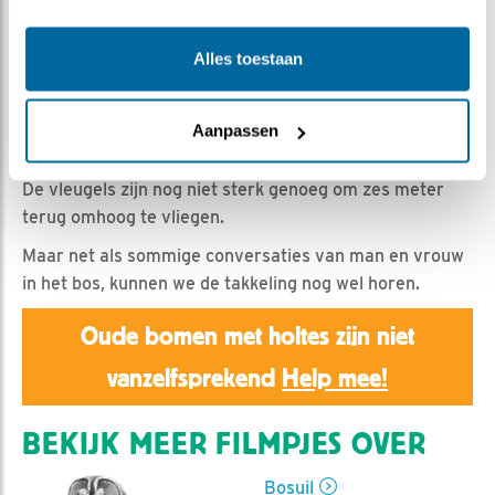
HannahK | Geplaatst op 8 mei 2026, 18:30 |
Vind ik
leuk
|
Bewaar dit filmpje
|
225x
Alles toestaan
Als een kuiken eenmaal de nestkast heeft verlaten
en takkeling geworden is, zullen we hem of haar
(gedurende de tijd dat we de bosuilen volgen) niet
Aanpassen
meer op of in de nestkast zien.
De vleugels zijn nog niet sterk genoeg om zes meter
terug omhoog te vliegen.
Maar net als sommige conversaties van man en vrouw
in het bos, kunnen we de takkeling nog wel horen.
Oude bomen met holtes zijn niet
vanzelfsprekend
Help mee!
BEKIJK MEER FILMPJES OVER
Bosuil