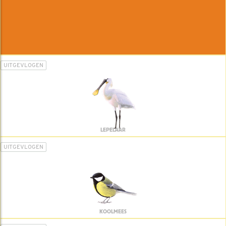
UITGEVLOGEN
LEPELAAR
UITGEVLOGEN
KOOLMEES