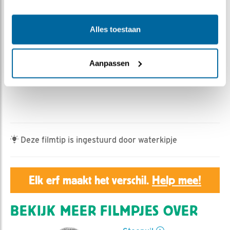
Geert | Geplaatst op 19 juni 2023, 7:00 |
Vind ik leuk
|
Bewaar dit filmpje
|
340x
Alles toestaan
Muzikale begeleiding door:
Het partycentrum in de buurt
Zanglijster: herhaalt zijn korte strofen steeds 2-7 keer
Aanpassen
(alleen het eerste deel van het filmpje).
Deze filmtip is ingestuurd door waterkipje
Elk erf maakt het verschil.
Help mee!
BEKIJK MEER FILMPJES OVER