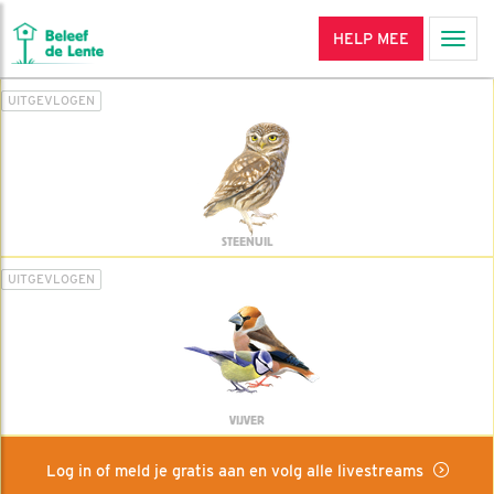
HELP MEE
Men
UITGEVLOGEN
STEENUIL
UITGEVLOGEN
VIJVER
Log in of meld je gratis aan en volg alle livestreams