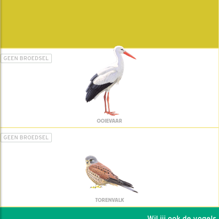
GEEN BROEDSEL
OOIEVAAR
GEEN BROEDSEL
TORENVALK
Wil jij ook de vogels h