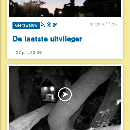
1080x
78x
Gierzwaluw
De laatste uitvlieger
27 jul , 23:59