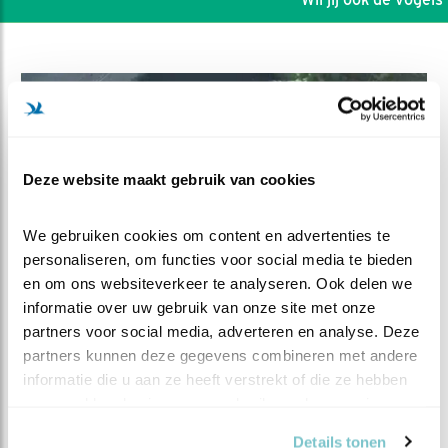
Deze website maakt gebruik van cookies
We gebruiken cookies om content en advertenties te 
personaliseren, om functies voor social media te bieden 
en om ons websiteverkeer te analyseren. Ook delen we 
informatie over uw gebruik van onze site met onze 
partners voor social media, adverteren en analyse. Deze 
DEEL DIT FILMPJE
partners kunnen deze gegevens combineren met andere 
informatie die u aan ze heeft verstrekt of die ze hebben 
Spelen is ervaring opdoen
verzameld op basis van uw gebruik van hun services.
Details tonen