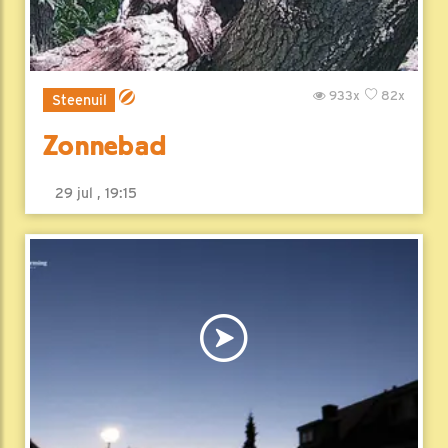
933x
82x
Steenuil
Zonnebad
29 jul , 19:15