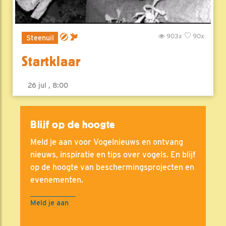
903x
90x
Steenuil
Startklaar
26 jul , 8:00
Blijf op de hoogte
Meld je aan voor Vogelnieuws en ontvang
nieuws, inspiratie en tips over vogels. En blijf
op de hoogte van beschermingsprojecten en
evenementen.
Meld je aan