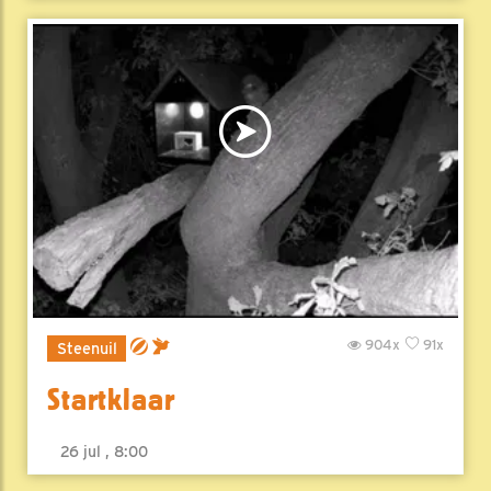
904x
91x
Steenuil
Startklaar
26 jul , 8:00