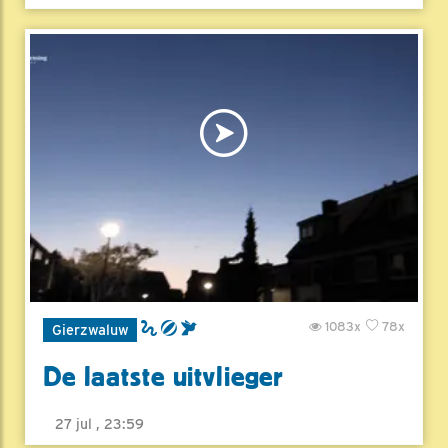
1083x
78x
Gierzwaluw
De laatste uitvlieger
27 jul , 23:59