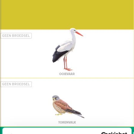
GEEN BROEDSEL
OOIEVAAR
GEEN BROEDSEL
TORENVALK
Wil jij ook de vogels he