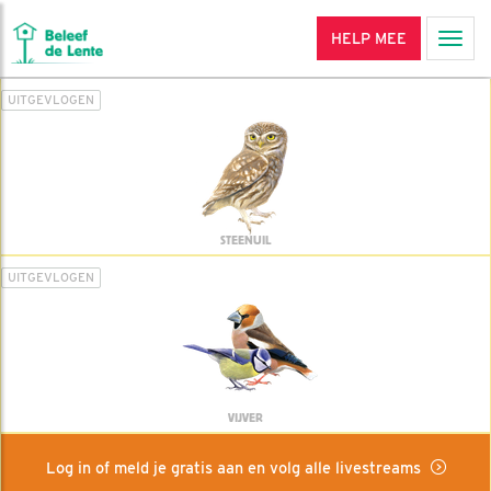
HELP MEE
Men
UITGEVLOGEN
STEENUIL
UITGEVLOGEN
VIJVER
Log in of meld je gratis aan en volg alle livestreams