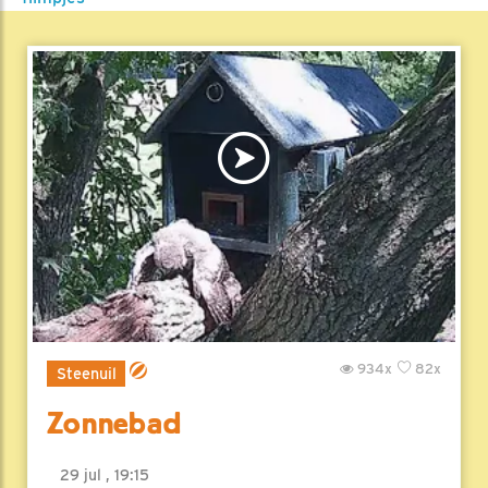
934x
82x
Steenuil
Zonnebad
29 jul , 19:15