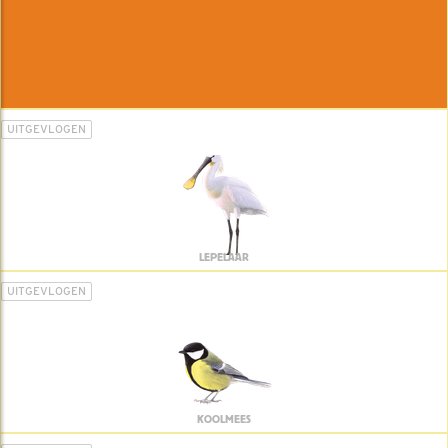
UITGEVLOGEN
LEPELAAR
UITGEVLOGEN
KOOLMEES