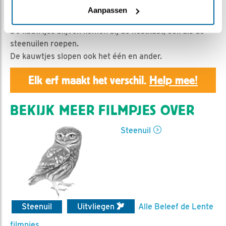
Geert | Geplaatst op 3 september 2019, 11:32 |
Vind
Aanpassen
ik leuk
|
Bewaar dit filmpje
|
1085x
De kauwtjes blijven komen bij de nestkast, ook als de
steenuilen roepen.
De kauwtjes slopen ook het één en ander.
Elk erf maakt het verschil.
Help mee!
BEKIJK MEER FILMPJES OVER
Steenuil
Steenuil
Uitvliegen
Alle Beleef de Lente
filmpjes