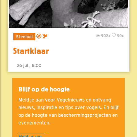
902x
90x
Steenuil
Startklaar
26 jul , 8:00
Blijf op de hoogte
Meld je aan voor Vogelnieuws en ontvang
nieuws, inspiratie en tips over vogels. En blijf
op de hoogte van beschermingsprojecten en
evenementen.
Meld je aan