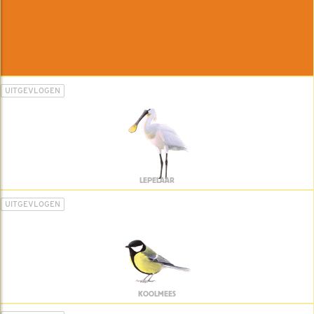
UITGEVLOGEN
LEPELAAR
UITGEVLOGEN
KOOLMEES