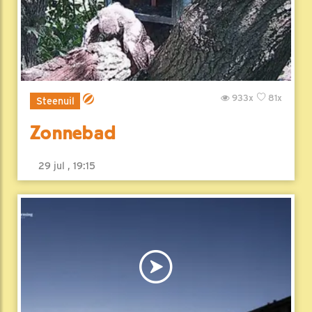
933x
81x
Steenuil
Zonnebad
29 jul , 19:15