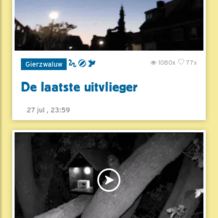
1080x
77x
Gierzwaluw
De laatste uitvlieger
27 jul , 23:59