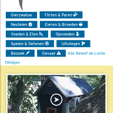
Gierzwaluw
Flirten & Paren
Nestelen
Eieren & Broeden
Voeden & Eten
Opvoeden
Spelen & Oefenen
Uitvliegen
Bezoek
Gevaar
Alle Beleef de Lente
filmpjes