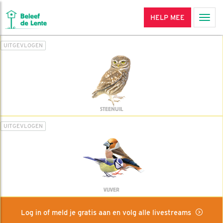
HELP MEE
Men
UITGEVLOGEN
STEENUIL
UITGEVLOGEN
VIJVER
Log in of meld je gratis aan en volg alle livestreams