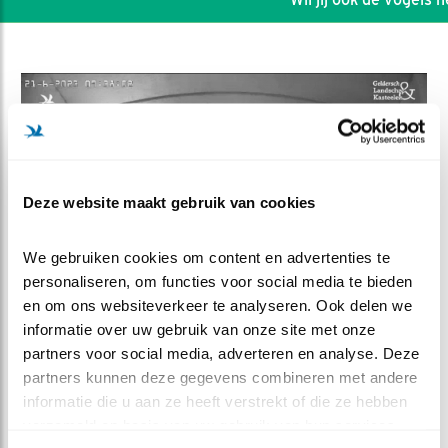
Deze website maakt gebruik van cookies
We gebruiken cookies om content en advertenties te 
personaliseren, om functies voor social media te bieden 
en om ons websiteverkeer te analyseren. Ook delen we 
informatie over uw gebruik van onze site met onze 
DEEL DIT FILMPJE
partners voor social media, adverteren en analyse. Deze 
partners kunnen deze gegevens combineren met andere 
Seizoensoverzicht 2023
informatie die u aan ze heeft verstrekt of die ze hebben 
verzameld op basis van uw gebruik van hun services.