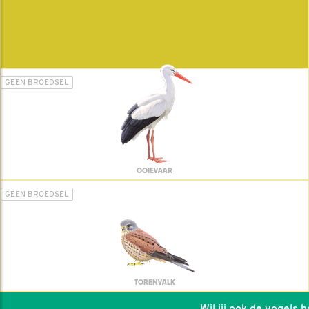
GEEN BROEDSEL
OOIEVAAR
GEEN BROEDSEL
TORENVALK
Wil jij ook de vogels hel