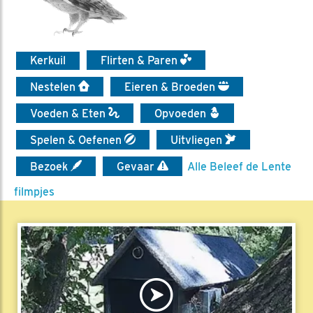
Kerkuil
Flirten & Paren
Nestelen
Eieren & Broeden
Voeden & Eten
Opvoeden
Spelen & Oefenen
Uitvliegen
Bezoek
Gevaar
Alle Beleef de Lente
filmpjes