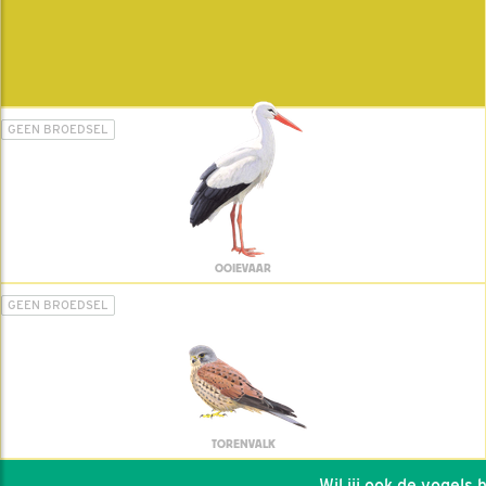
GEEN BROEDSEL
OOIEVAAR
GEEN BROEDSEL
TORENVALK
Wil jij ook de vogels hel