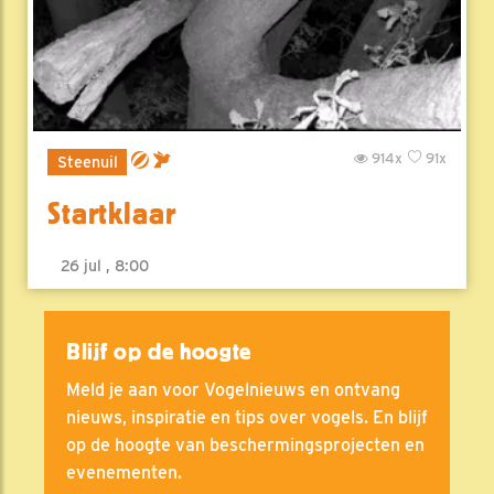
914x
91x
Steenuil
Startklaar
26 jul , 8:00
Blijf op de hoogte
Meld je aan voor Vogelnieuws en ontvang
nieuws, inspiratie en tips over vogels. En blijf
op de hoogte van beschermingsprojecten en
evenementen.