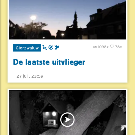
1098x
78x
Gierzwaluw
De laatste uitvlieger
27 jul , 23:59