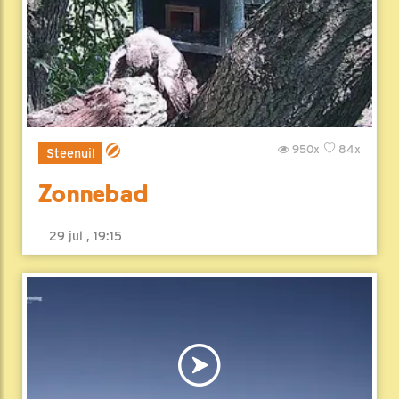
950x
84x
Steenuil
Zonnebad
29 jul , 19:15