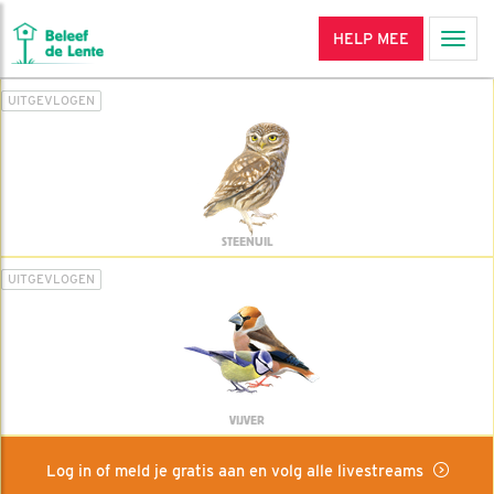
HELP MEE
Men
UITGEVLOGEN
STEENUIL
UITGEVLOGEN
VIJVER
Log in of meld je gratis aan en volg alle livestreams