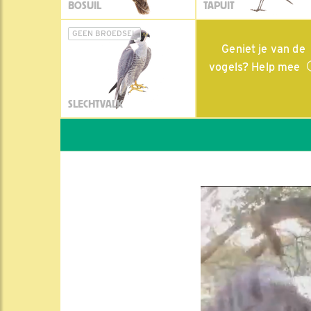
BOSUIL
TAPUIT
GEEN BROEDSEL
Geniet je van de
vogels? Help mee
SLECHTVALK