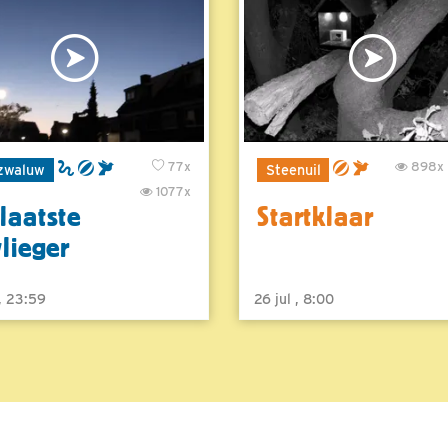
77x
898x
zwaluw
Steenuil
1077x
laatste
Startklaar
vlieger
 , 23:59
26 jul , 8:00