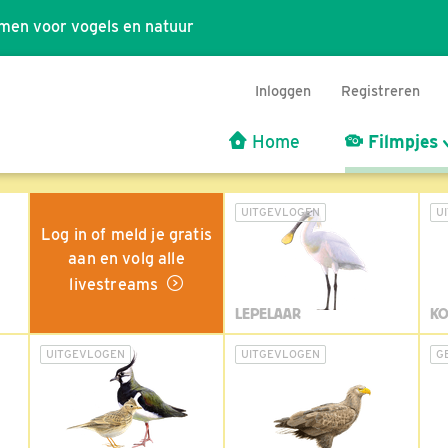
men voor vogels en natuur
Inloggen
Registreren
Home
Filmpjes
UITGEVLOGEN
U
Log in of meld je gratis
aan en volg alle
livestreams
LEPELAAR
KO
UITGEVLOGEN
UITGEVLOGEN
G