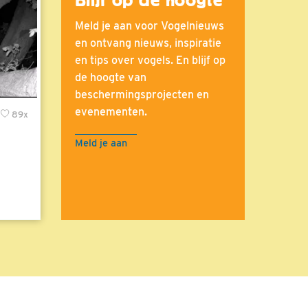
Meld je aan voor Vogelnieuws
en ontvang nieuws, inspiratie
en tips over vogels. En blijf op
de hoogte van
beschermingsprojecten en
evenementen.
89x
Meld je aan