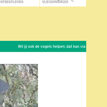
NTBEKPLEVIER
VLIEGENVANGER
Wil jij ook de vogels helpen: dat kan via de link!
*
Sei