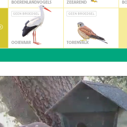
BOERENLANDVOGELS
ZEEAREND
BO
GEEN BROEDSEL
GEEN BROEDSEL
OOIEVAAR
TORENVALK