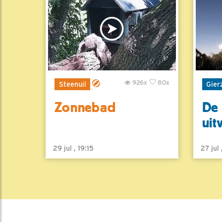
926x
80x
Steenuil
Gier
Zonnebad
De 
uit
29 jul , 19:15
27 jul