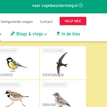
naar vogelbescherming.nl
HELP MEE
Veelgestelde vragen
Contact
Blogs & vlogs
In de klas
ITGEVLOGEN
UITGEVLOGEN
OLMEES
GIERZWALUW
EEN BROEDSEL
GEEN BROEDSEL
GRAUWE