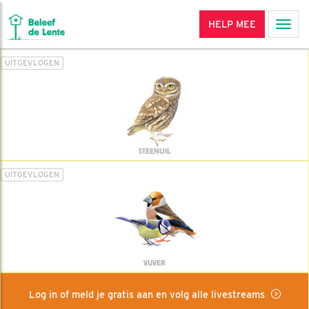
HELP MEE
Men
UITGEVLOGEN
STEENUIL
UITGEVLOGEN
VIJVER
Log in of meld je gratis aan en volg alle livestreams