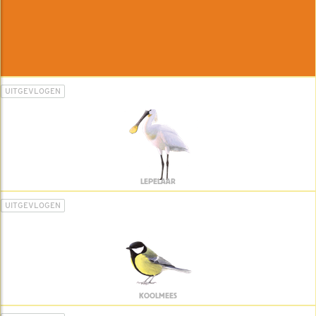
UITGEVLOGEN
LEPELAAR
UITGEVLOGEN
KOOLMEES