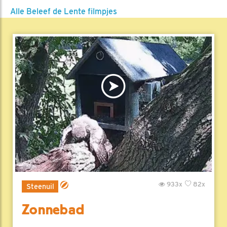
Alle Beleef de Lente filmpjes
933x
82x
Steenuil
Zonnebad