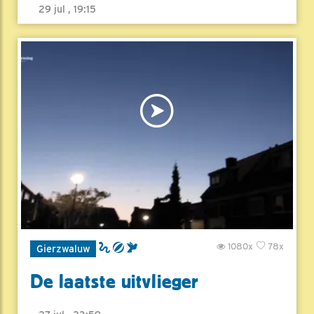
29 jul , 19:15
1080x
78x
Gierzwaluw
De laatste uitvlieger