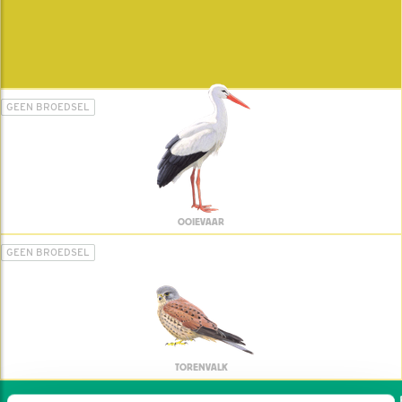
GEEN BROEDSEL
OOIEVAAR
GEEN BROEDSEL
TORENVALK
Wil jij ook de vogels he