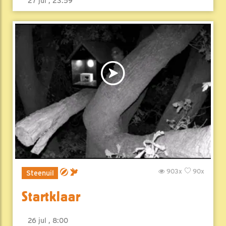
27 jul , 23:59
903x
90x
Steenuil
Startklaar
26 jul , 8:00