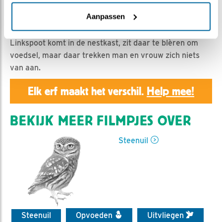
Geert | Geplaatst op 14 juli 2019, 23:54 |
Vind ik leuk
|
Bewaar dit filmpje
|
1101x
Aanpassen
Vrouw en man steenuil hebben een onderonsje.
Linkspoot komt in de nestkast, zit daar te blèren om
voedsel, maar daar trekken man en vrouw zich niets
van aan.
Elk erf maakt het verschil.
Help mee!
BEKIJK MEER FILMPJES OVER
Steenuil
Steenuil
Opvoeden
Uitvliegen