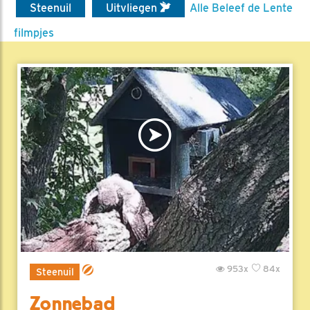
Steenuil
Uitvliegen
Alle Beleef de Lente
filmpjes
953x
84x
Steenuil
Zonnebad