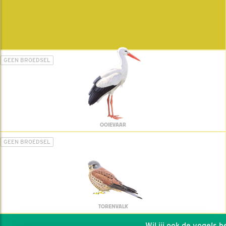
GEEN BROEDSEL
OOIEVAAR
GEEN BROEDSEL
TORENVALK
Wil jij ook de vogels hel