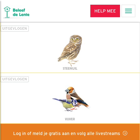
HELP MEE
Men
UITGEVLOGEN
STEENUIL
UITGEVLOGEN
VIJVER
Log in of meld je gratis aan en volg alle livestreams