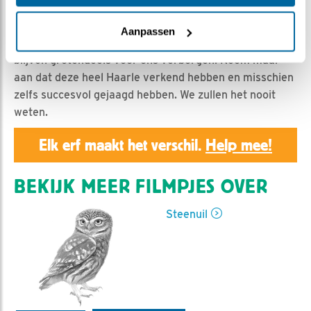
Claus van den Hoek | Geplaatst op 18 juni 2026, 10:00 |
Vind ik leuk
|
Bewaar dit filmpje
|
177x
Aanpassen
De belevenissen van takkelingen die de vrijheid ruiken
blijven grotendeels voor ons verborgen. Neem maar
aan dat deze heel Haarle verkend hebben en misschien
zelfs succesvol gejaagd hebben. We zullen het nooit
weten.
Elk erf maakt het verschil.
Help mee!
BEKIJK MEER FILMPJES OVER
Steenuil