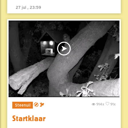
27 jul , 23:59
914x
91x
Steenuil
Startklaar