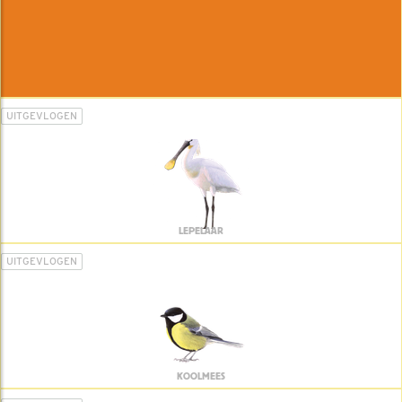
UITGEVLOGEN
LEPELAAR
UITGEVLOGEN
KOOLMEES