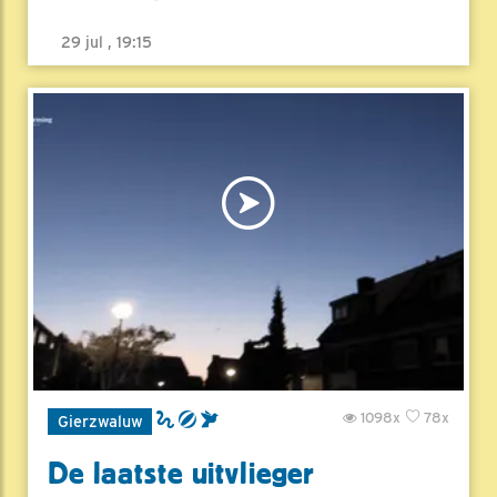
29 jul , 19:15
1098x
78x
Gierzwaluw
De laatste uitvlieger