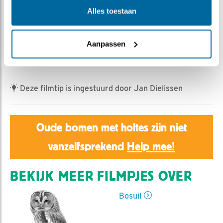
Lisa | Geplaatst op 10 mei 2026, 22:30 |
Vind ik leuk
Alles toestaan
|
Bewaar dit filmpje
|
303x
K4 als laatste kuuk overgebleven in de kast was nog
aan het twijfelen de laatste dagen. Maar dan vliegt
Aanpassen
vanavond toch ook K4 eindelijk de wijde wereld in.
Deze filmtip is ingestuurd door Jan Dielissen
Oude bomen met holtes zijn niet
vanzelfsprekend
Help mee!
BEKIJK MEER FILMPJES OVER
Bosuil