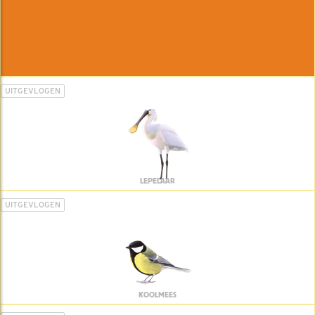
UITGEVLOGEN
LEPELAAR
UITGEVLOGEN
KOOLMEES