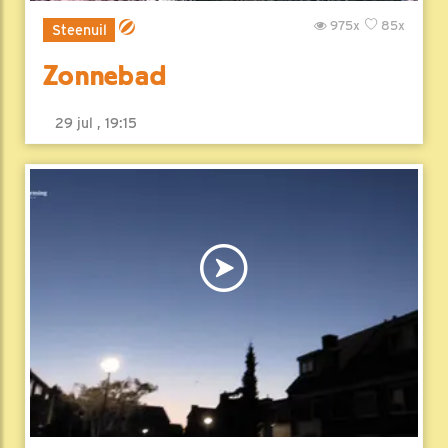
975x
85x
Steenuil
Zonnebad
29 jul , 19:15