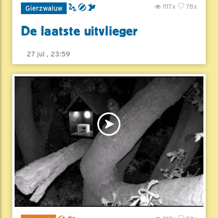
1117x
78x
Gierzwaluw
De laatste uitvlieger
27 jul , 23:59