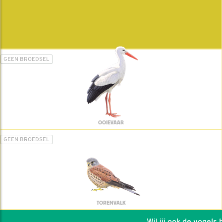
GEEN BROEDSEL
OOIEVAAR
GEEN BROEDSEL
TORENVALK
Wil jij ook de vogels he