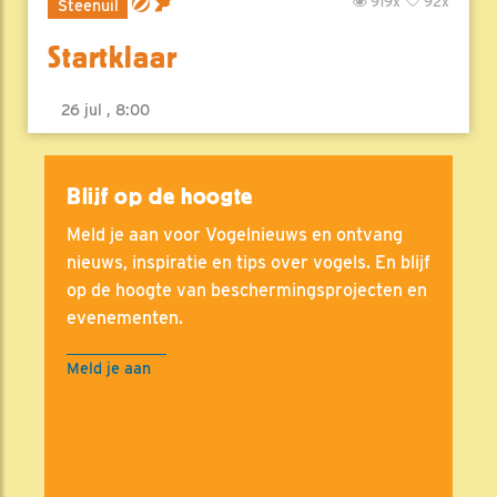
919x
92x
Steenuil
Startklaar
26 jul , 8:00
Blijf op de hoogte
Meld je aan voor Vogelnieuws en ontvang
nieuws, inspiratie en tips over vogels. En blijf
op de hoogte van beschermingsprojecten en
evenementen.
Meld je aan