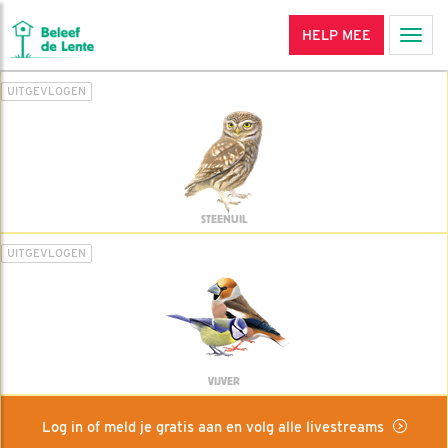
HELP MEE
Men
UITGEVLOGEN
STEENUIL
UITGEVLOGEN
VIJVER
Log in of meld je gratis aan en volg alle livestreams