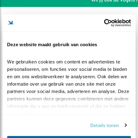
Deze website maakt gebruik van cookies
We gebruiken cookies om content en advertenties te 
personaliseren, om functies voor social media te bieden 
en om ons websiteverkeer te analyseren. Ook delen we 
informatie over uw gebruik van onze site met onze 
partners voor social media, adverteren en analyse. Deze 
partners kunnen deze gegevens combineren met andere 
DEEL DIT FILMPJE
informatie die u aan ze heeft verstrekt of die ze hebben 
verzameld op basis van uw gebruik van hun services.
Nummer 4 vertrekt
Details tonen