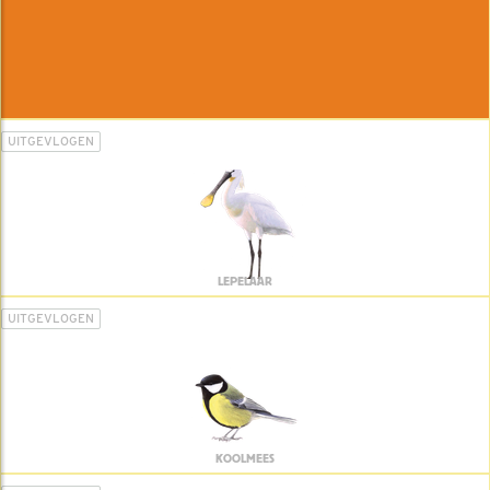
UITGEVLOGEN
LEPELAAR
UITGEVLOGEN
KOOLMEES