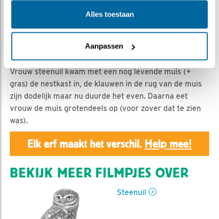
Geert | Geplaatst op 21 augustus 2019, 20:50 |
Vind
ik leuk
|
Bewaar dit filmpje
|
1071x
Alles toestaan
Deze middag was er intensieve landbouwactiviteit op
het veld naast de nestkast. Voor de steenuilen zijn er
Aanpassen
dan muizen te scoren.
Vrouw steenuil kwam met een nog levende muis (+
gras) de nestkast in, de klauwen in de rug van de muis
zijn dodelijk maar nu duurde het even. Daarna eet
vrouw de muis grotendeels op (voor zover dat te zien
was).
Elk erf maakt het verschil.
Help mee!
BEKIJK MEER FILMPJES OVER
Steenuil