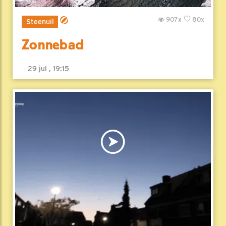
907x
80x
Steenuil
Zonnebad
29 jul , 19:15