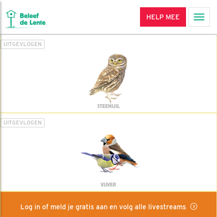
HELP MEE
Men
UITGEVLOGEN
STEENUIL
UITGEVLOGEN
VIJVER
Log in of meld je gratis aan en volg alle livestreams