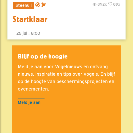
892x
89x
Steenuil
Startklaar
26 jul , 8:00
Blijf op de hoogte
Meld je aan voor Vogelnieuws en ontvang
nieuws, inspiratie en tips over vogels. En blijf
op de hoogte van beschermingsprojecten en
evenementen.
Meld je aan