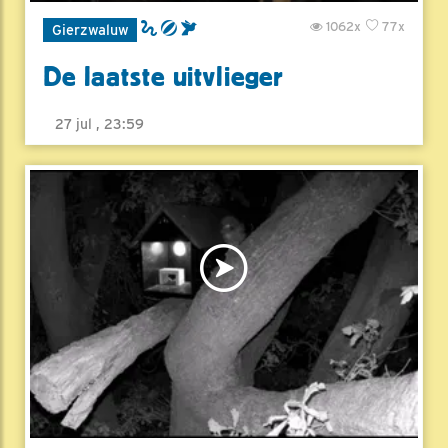
1062x
77x
Gierzwaluw
De laatste uitvlieger
27 jul , 23:59