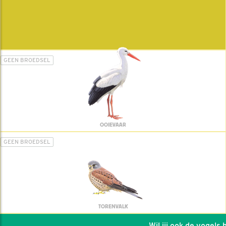
GEEN BROEDSEL
OOIEVAAR
GEEN BROEDSEL
TORENVALK
Wil jij ook de vogels hel