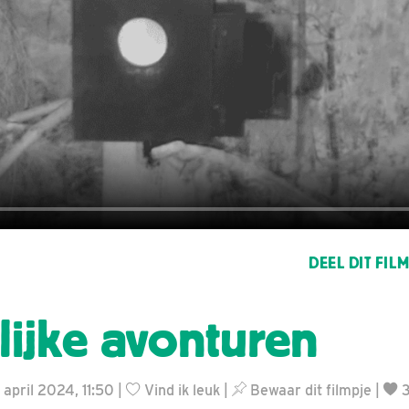
DEEL DIT FIL
lijke avonturen
 april 2024, 11:50 |
Vind ik leuk
|
Bewaar dit filmpje
|
3