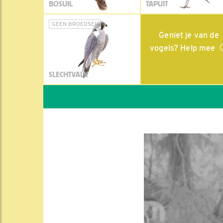
BOSUIL
TAPUIT
GEEN BROEDSEL
Geniet je van de
vogels? Help mee
SLECHTVALK