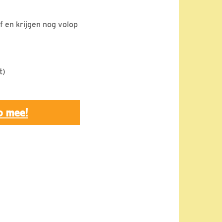
ef en krijgen nog volop
t)
p mee!