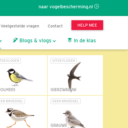
naar vogelbescherming.nl
HELP MEE
Veelgestelde vragen
Contact
Blogs & vlogs
In de klas
ITGEVLOGEN
UITGEVLOGEN
OLMEES
GIERZWALUW
EEN BROEDSEL
GEEN BROEDSEL
GRAUWE