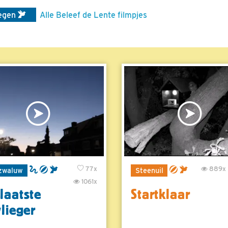
iegen
Alle Beleef de Lente filmpjes
77x
889x
zwaluw
Steenuil
1061x
laatste
Startklaar
vlieger