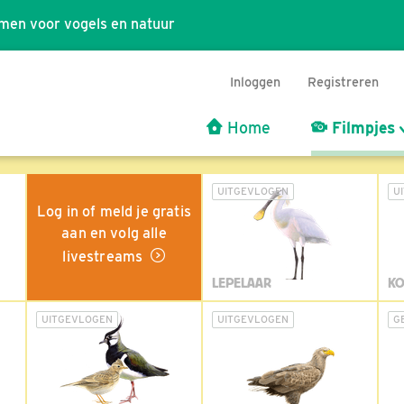
men voor vogels en natuur
Inloggen
Registreren
Home
Filmpjes
UITGEVLOGEN
U
Log in of meld je gratis
aan en volg alle
livestreams
LEPELAAR
KO
UITGEVLOGEN
UITGEVLOGEN
G