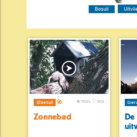
Bosuil
Uitvl
903x
80x
Steenuil
Gier
Zonnebad
De 
uit