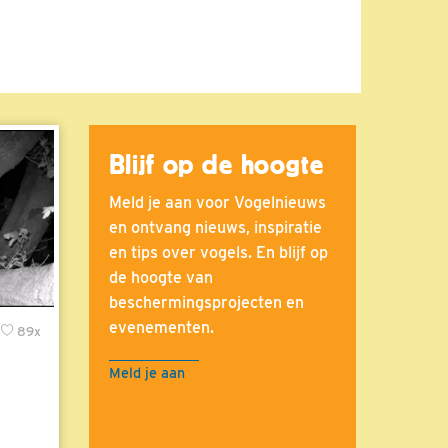
Blijf op de hoogte
Meld je aan voor Vogelnieuws
en ontvang nieuws, inspiratie
en tips over vogels. En blijf op
de hoogte van
beschermingsprojecten en
evenementen.
89x
Meld je aan