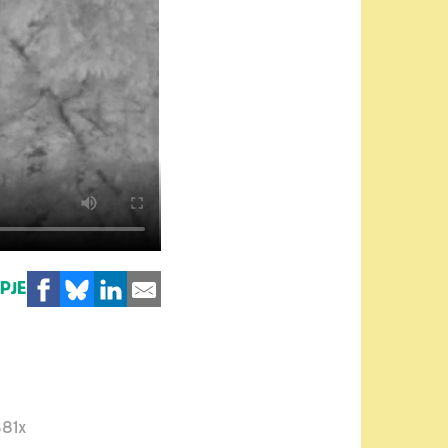
MPJE
81x