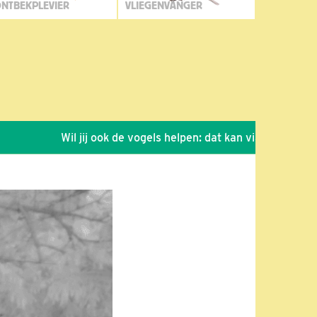
NTBEKPLEVIER
VLIEGENVANGER
Wil jij ook de vogels helpen: dat kan via de link!
*
S