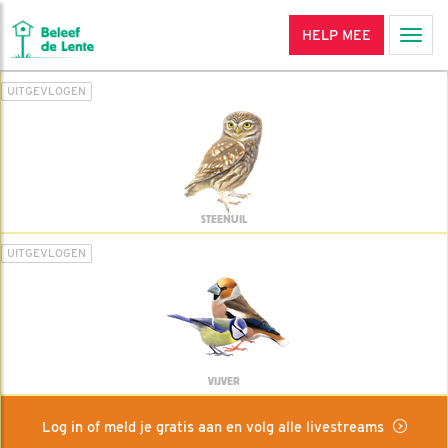
HELP MEE
Men
UITGEVLOGEN
STEENUIL
UITGEVLOGEN
VIJVER
Log in of meld je gratis aan en volg alle livestreams