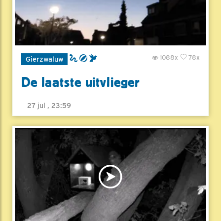
1088x
78x
Gierzwaluw
De laatste uitvlieger
27 jul , 23:59