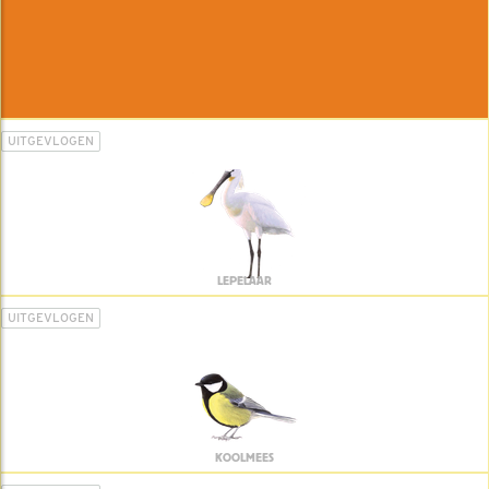
UITGEVLOGEN
LEPELAAR
UITGEVLOGEN
KOOLMEES