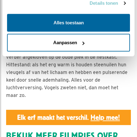
Geert | Geplaatst op 19 juni 2019, 17:59 |
Vind ik leuk
|
Details tonen
Bewaar dit filmpje
|
1085x
Man steenuil denkt zich dienstbaar te maken door een
Alles toestaan
rest van een muis aan te bieden voor consumptie.
Vrouw steenuil bemoeit zich volgens haar gewoonte er
mee en een kuiken wil ongestoord eten.
Aanpassen
Daarom maakt een muisrest twee reisjes en eindigt wat
verder afgekloven op de oude plek in de nestkast.
Hittestand: als het erg warm is houden steenuilen hun
vleugels af van het lichaam en hebben een pulserende
keel door snelle ademhaling. Alles voor de
luchtverversing. Vogels zweten niet, dan moet het
maar zo.
Elk erf maakt het verschil.
Help mee!
BEKIJK MEER FILMPJES OVER