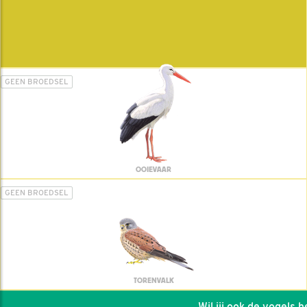
GEEN BROEDSEL
OOIEVAAR
GEEN BROEDSEL
TORENVALK
Wil jij ook de vogels hel