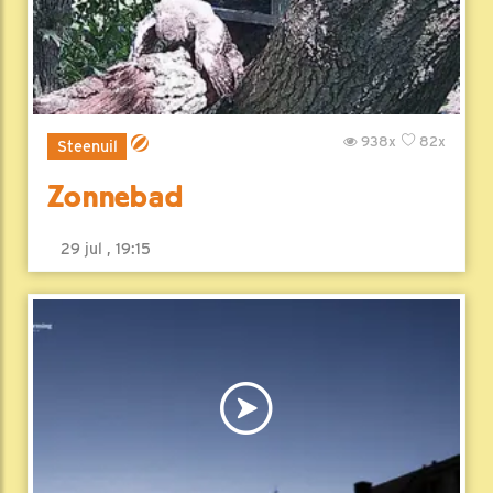
938x
82x
Steenuil
Zonnebad
29 jul , 19:15