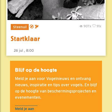
907x
91x
Steenuil
Startklaar
26 jul , 8:00
Blijf op de hoogte
Meld je aan voor Vogelnieuws en ontvang
nieuws, inspiratie en tips over vogels. En blijf
op de hoogte van beschermingsprojecten en
evenementen.
Meld je aan