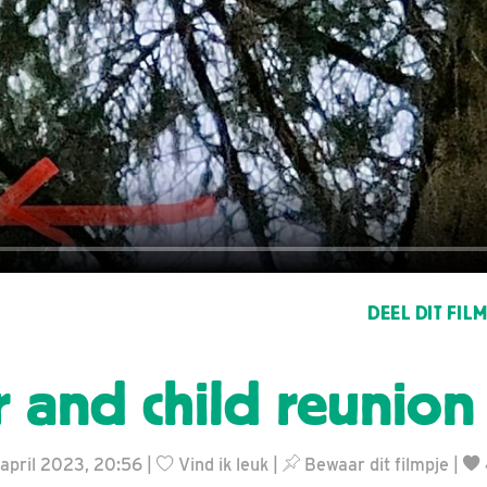
DEEL DIT FIL
 and child reunion
 april 2023, 20:56 |
Vind ik leuk
|
Bewaar dit filmpje
|