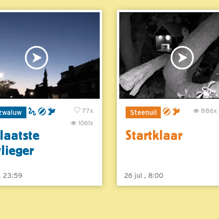
77x
886x
zwaluw
Steenuil
1061x
laatste
Startklaar
vlieger
 , 23:59
26 jul , 8:00