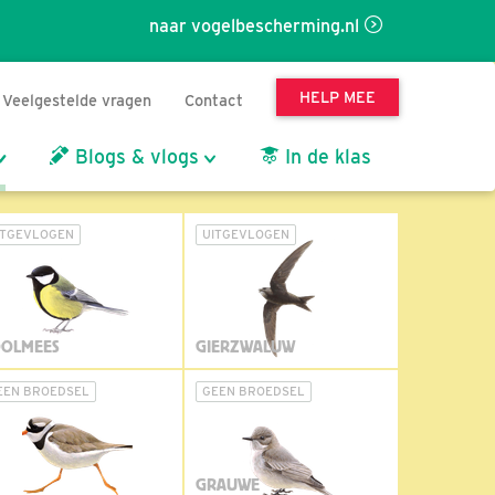
naar vogelbescherming.nl
HELP MEE
Veelgestelde vragen
Contact
Blogs & vlogs
In de klas
ITGEVLOGEN
UITGEVLOGEN
OLMEES
GIERZWALUW
EEN BROEDSEL
GEEN BROEDSEL
GRAUWE