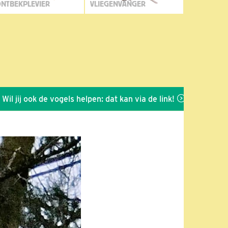
NTBEKPLEVIER
VLIEGENVANGER
ij ook de vogels helpen: dat kan via de link!
*
Seizoen 2026