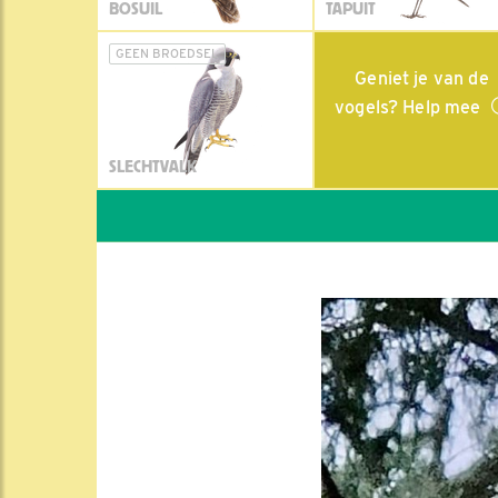
BOSUIL
TAPUIT
GEEN BROEDSEL
Geniet je van de
vogels? Help mee
SLECHTVALK