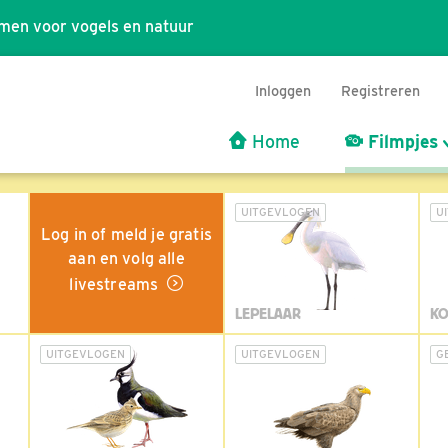
men voor vogels en natuur
Inloggen
Registreren
Home
Filmpjes
UITGEVLOGEN
U
Log in of meld je gratis
aan en volg alle
livestreams
LEPELAAR
KO
UITGEVLOGEN
UITGEVLOGEN
G