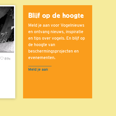
Blijf op de hoogte
Meld je aan voor Vogelnieuws
en ontvang nieuws, inspiratie
en tips over vogels. En blijf op
de hoogte van
beschermingsprojecten en
evenementen.
89x
Meld je aan