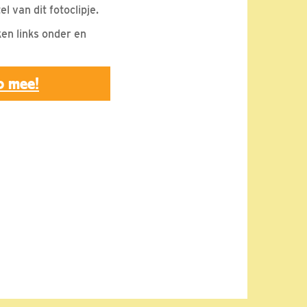
l van dit fotoclipje.
en links onder en
p mee!