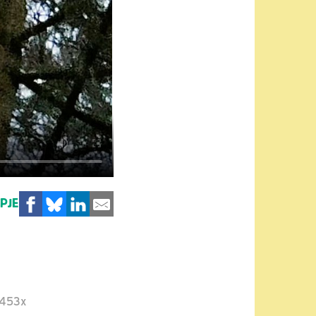
MPJE
453x