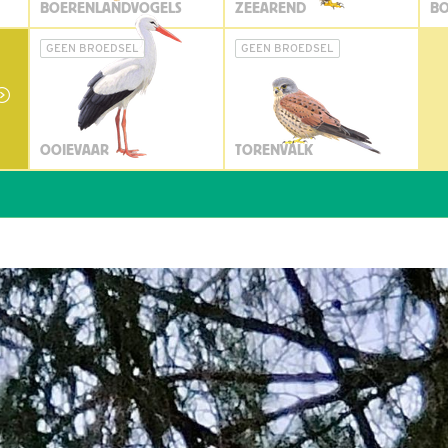
BOERENLANDVOGELS
ZEEAREND
BO
GEEN BROEDSEL
GEEN BROEDSEL
OOIEVAAR
TORENVALK
Wil j