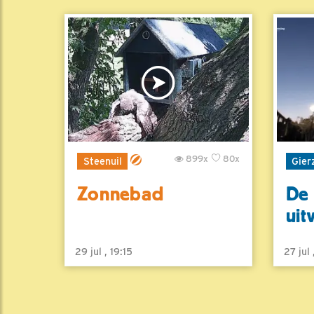
899x
80x
Steenuil
Gier
Zonnebad
De 
uit
29 jul , 19:15
27 jul