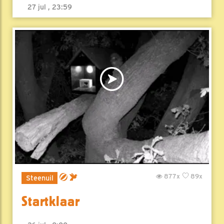
27 jul , 23:59
877x
89x
Steenuil
Startklaar