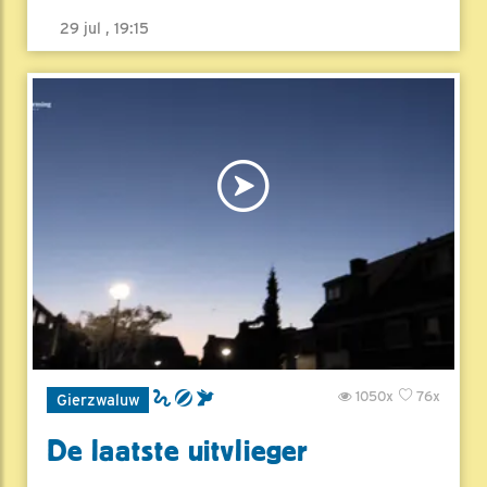
29 jul , 19:15
1050x
76x
Gierzwaluw
De laatste uitvlieger