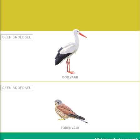
GEEN BROEDSEL
OOIEVAAR
GEEN BROEDSEL
TORENVALK
Wil jij ook de vogels h