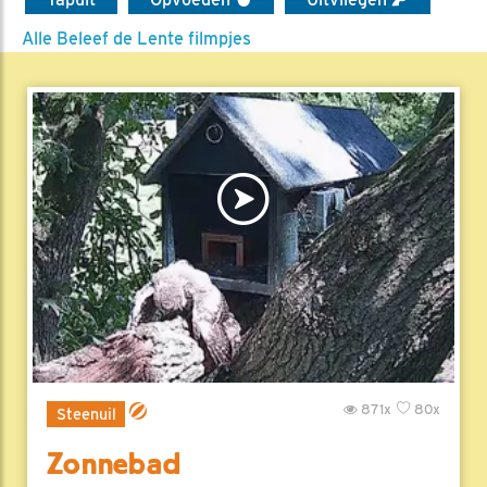
Alle Beleef de Lente filmpjes
871x
80x
Steenuil
Zonnebad