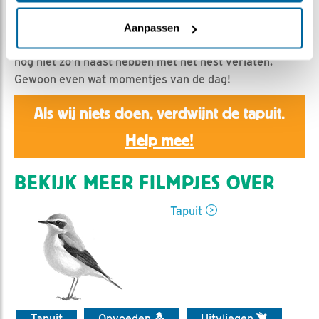
MW | Geplaatst op 6 juni 2026, 18:08 |
Vind ik leuk
|
Bewaar dit filmpje
|
126x
Aanpassen
We kunnen nog even lekker genieten van de jongen die
nog niet zo'n haast hebben met het nest verlaten.
Gewoon even wat momentjes van de dag!
Als wij niets doen, verdwijnt de tapuit.
Help mee!
BEKIJK MEER FILMPJES OVER
Tapuit
Tapuit
Opvoeden
Uitvliegen