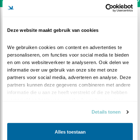
Deze website maakt gebruik van cookies
We gebruiken cookies om content en advertenties te 
personaliseren, om functies voor social media te bieden 
en om ons websiteverkeer te analyseren. Ook delen we 
informatie over uw gebruik van onze site met onze 
partners voor social media, adverteren en analyse. Deze 
partners kunnen deze gegevens combineren met andere 
informatie die u aan ze heeft verstrekt of die ze hebben 
verzameld op basis van uw gebruik van hun services.
DEEL DIT FILMPJE
Details tonen
Momentjes samen
Alles toestaan