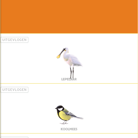
UITGEVLOGEN
LEPELAAR
UITGEVLOGEN
KOOLMEES