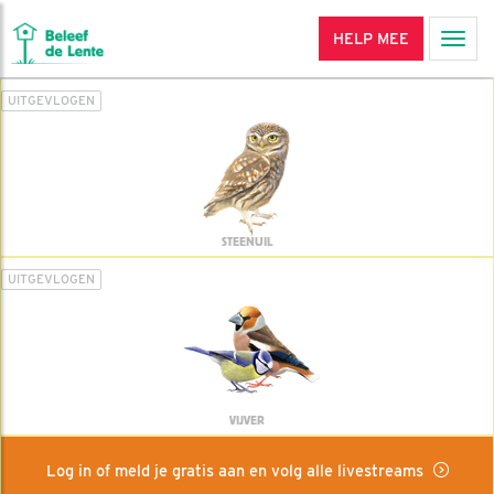
HELP MEE
Men
UITGEVLOGEN
STEENUIL
UITGEVLOGEN
VIJVER
Log in of meld je gratis aan en volg alle livestreams