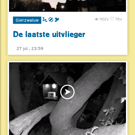
1102x
78x
Gierzwaluw
De laatste uitvlieger
27 jul , 23:59