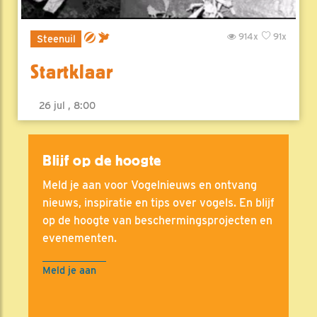
914x
91x
Steenuil
Startklaar
26 jul , 8:00
Blijf op de hoogte
Meld je aan voor Vogelnieuws en ontvang
nieuws, inspiratie en tips over vogels. En blijf
op de hoogte van beschermingsprojecten en
evenementen.
Meld je aan