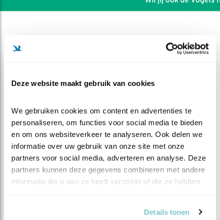
Deze website maakt gebruik van cookies
We gebruiken cookies om content en advertenties te 
personaliseren, om functies voor social media te bieden 
en om ons websiteverkeer te analyseren. Ook delen we 
informatie over uw gebruik van onze site met onze 
partners voor social media, adverteren en analyse. Deze 
DEEL DIT FILMPJE
partners kunnen deze gegevens combineren met andere 
informatie die u aan ze heeft verstrekt of die ze hebben 
verzameld op basis van uw gebruik van hun services.
Met eigen muis
Details tonen