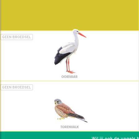
GEEN BROEDSEL
OOIEVAAR
GEEN BROEDSEL
TORENVALK
Wil jij ook de vogels he