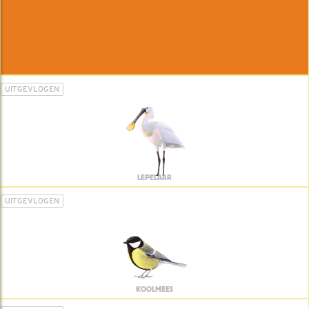
UITGEVLOGEN
LEPELAAR
UITGEVLOGEN
KOOLMEES