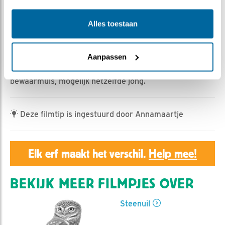
Geert | Geplaatst op 15 juni 2023, 21:20 |
Vind ik leuk
|
Bewaar dit filmpje
|
341x
Alles toestaan
Een jonge steenuil komt met een ware muis aan bij de
nestkast en bewaart die muis net als een ouder dat zou
doen. De muis zal nog niet zelf gevangen zijn.
Aanpassen
Een uur later gaat een jong aan de slag met de
bewaarmuis, mogelijk hetzelfde jong.
Deze filmtip is ingestuurd door Annamaartje
Elk erf maakt het verschil.
Help mee!
BEKIJK MEER FILMPJES OVER
Steenuil