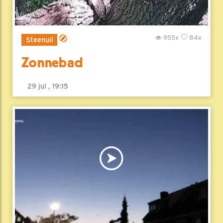
955x
84x
Steenuil
Zonnebad
29 jul , 19:15