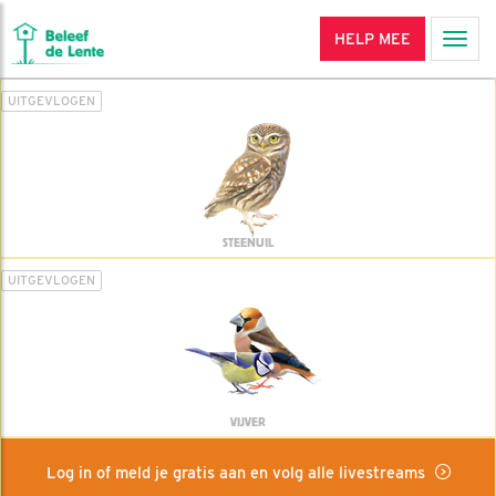
HELP MEE
Men
UITGEVLOGEN
STEENUIL
UITGEVLOGEN
VIJVER
Log in of meld je gratis aan en volg alle livestreams