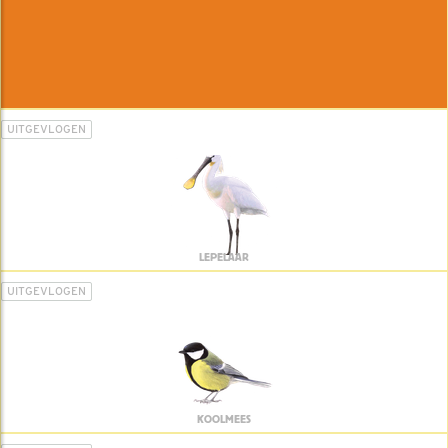
UITGEVLOGEN
LEPELAAR
UITGEVLOGEN
KOOLMEES