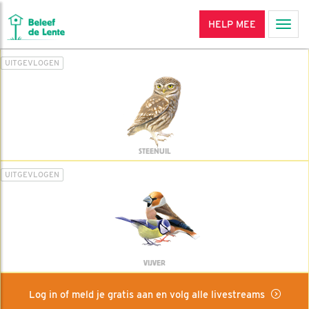
HELP MEE
Men
UITGEVLOGEN
STEENUIL
UITGEVLOGEN
VIJVER
Log in of meld je gratis aan en volg alle livestreams