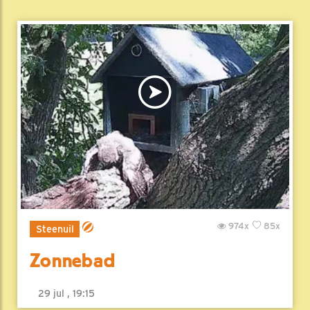
974x
85x
Steenuil
Zonnebad
29 jul , 19:15