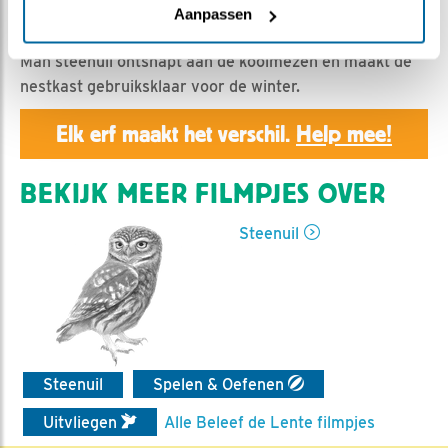
Geert | Geplaatst op 8 juli 2025, 17:10 |
Vind ik leuk
|
Aanpassen
Bewaar dit filmpje
|
243x
Man steenuil ontsnapt aan de koolmezen en maakt de
nestkast gebruiksklaar voor de winter.
Elk erf maakt het verschil.
Help mee!
BEKIJK MEER FILMPJES OVER
Steenuil
Steenuil
Spelen & Oefenen
Uitvliegen
Alle Beleef de Lente filmpjes