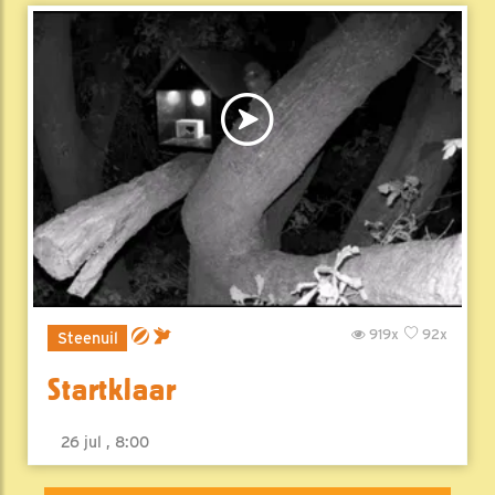
919x
92x
Steenuil
Startklaar
26 jul , 8:00