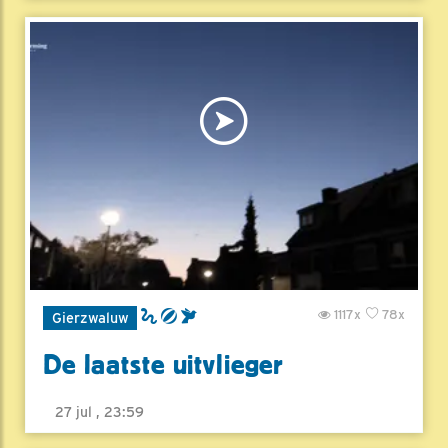
1117x
78x
Gierzwaluw
De laatste uitvlieger
27 jul , 23:59