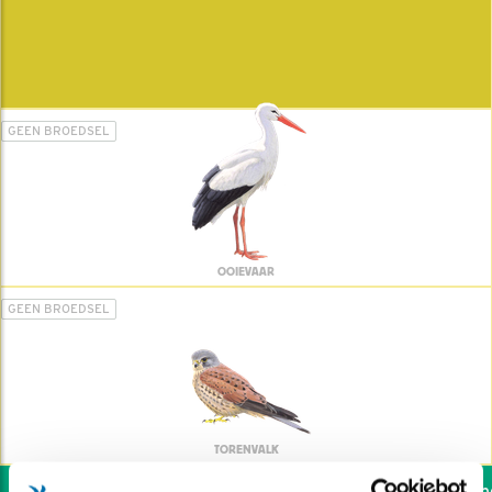
GEEN BROEDSEL
OOIEVAAR
GEEN BROEDSEL
TORENVALK
Wil jij ook de vogels hel