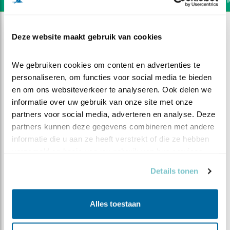
Deze website maakt gebruik van cookies
We gebruiken cookies om content en advertenties te 
personaliseren, om functies voor social media te bieden 
en om ons websiteverkeer te analyseren. Ook delen we 
informatie over uw gebruik van onze site met onze 
partners voor social media, adverteren en analyse. Deze 
partners kunnen deze gegevens combineren met andere 
informatie die u aan ze heeft verstrekt of die ze hebben 
verzameld op basis van uw gebruik van hun services.
Details tonen
DEEL DIT FILMPJE
Alles toestaan
Man speelt en graaft