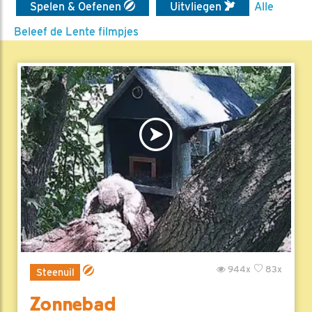
Spelen & Oefenen
Uitvliegen
Alle
Beleef de Lente filmpjes
944x
83x
Steenuil
Zonnebad