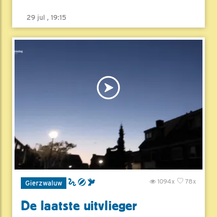
29 jul , 19:15
1094x
78x
Gierzwaluw
De laatste uitvlieger