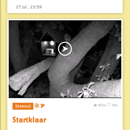
27 jul , 23:59
913x
91x
Steenuil
Startklaar