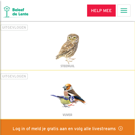
HELP MEE
Men
UITGEVLOGEN
STEENUIL
UITGEVLOGEN
VIJVER
Log in of meld je gratis aan en volg alle livestreams