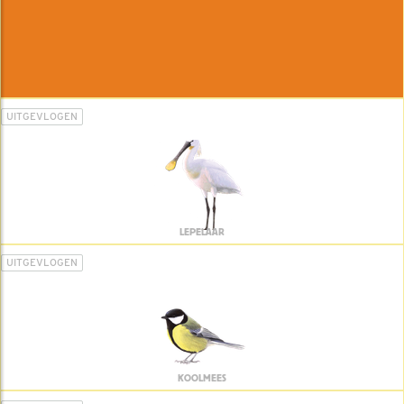
UITGEVLOGEN
LEPELAAR
UITGEVLOGEN
KOOLMEES