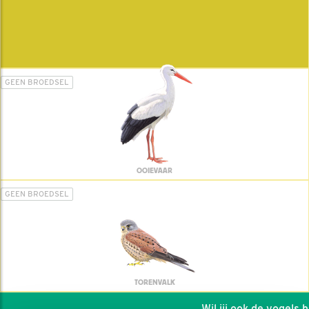
GEEN BROEDSEL
OOIEVAAR
GEEN BROEDSEL
TORENVALK
Wil jij ook de vogels he