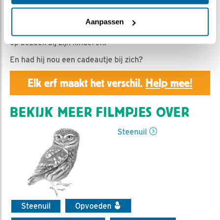
Geert | Geplaatst op 7 augustus 2019, 23:50 |
Vind ik
leuk
|
Bewaar dit filmpje
|
1034x
Aanpassen
De twee jongen zijn in de nestkast. Man steenuil komt
op bezoek bij zijn kinderen.
En had hij nou een cadeautje bij zich?
Elk erf maakt het verschil.
Help mee!
BEKIJK MEER FILMPJES OVER
Steenuil
Steenuil
Opvoeden