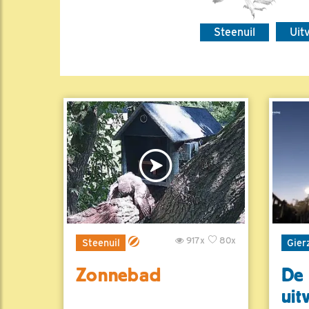
Steenuil
Uit
917x
80x
Steenuil
Gier
Zonnebad
De 
uit