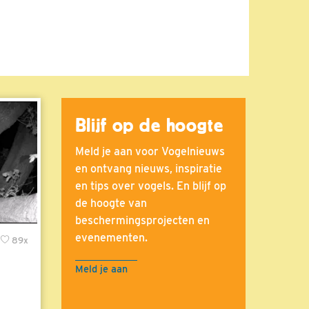
Blijf op de hoogte
Meld je aan voor Vogelnieuws
en ontvang nieuws, inspiratie
en tips over vogels. En blijf op
de hoogte van
beschermingsprojecten en
evenementen.
89x
Meld je aan