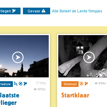
vliegen
Gevaar
Alle Beleef de Lente filmpjes
77x
896x
zwaluw
Steenuil
1072x
laatste
Startklaar
vlieger