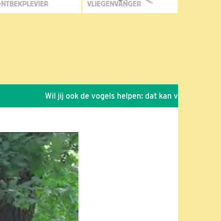
NTBEKPLEVIER
VLIEGENVANGER
Wil jij ook de vogels helpen: dat kan via de link!
*
S