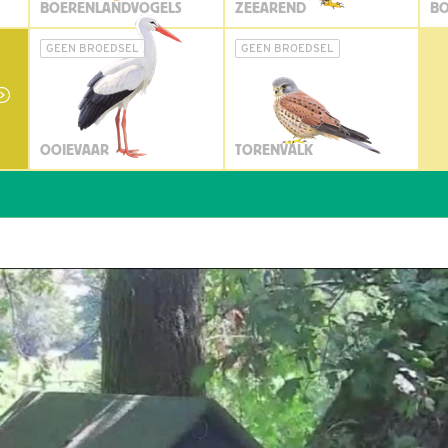
BOERENLANDVOGELS
ZEEAREND
BO
GEEN BROEDSEL
GEEN BROEDSEL
OOIEVAAR
TORENVALK