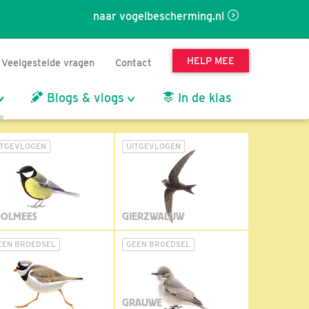
naar vogelbescherming.nl
HELP MEE
Veelgestelde vragen
Contact
Blogs & vlogs
In de klas
ITGEVLOGEN
UITGEVLOGEN
OLMEES
GIERZWALUW
EEN BROEDSEL
GEEN BROEDSEL
GRAUWE