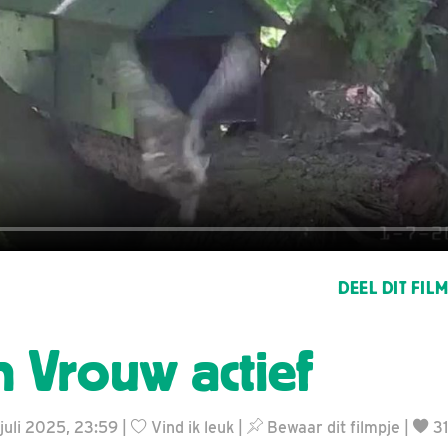
DEEL DIT FIL
 Vrouw actief
 juli 2025, 23:59 |
Vind ik leuk
|
Bewaar dit filmpje
|
31