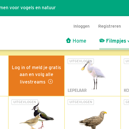
men voor vogels en natuur
Inloggen
Registreren
Home
Filmpjes
UITGEVLOGEN
U
Log in of meld je gratis
aan en volg alle
livestreams
LEPELAAR
KO
UITGEVLOGEN
UITGEVLOGEN
G