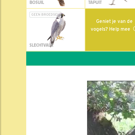
BOSUIL
TAPUIT
GEEN BROEDSEL
Geniet je van de
vogels? Help mee
SLECHTVALK