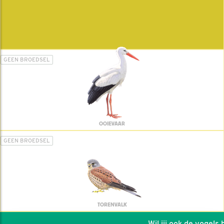
GEEN BROEDSEL
OOIEVAAR
GEEN BROEDSEL
TORENVALK
Wil jij ook de vogels he