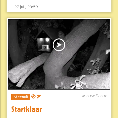
27 jul , 23:59
895x
89x
Steenuil
Startklaar