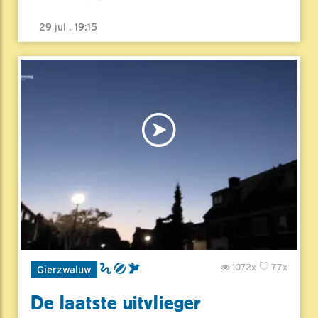
29 jul , 19:15
1072x
77x
Gierzwaluw
De laatste uitvlieger