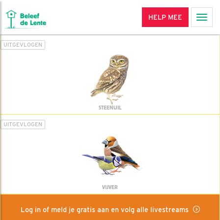
HELP MEE
Men
UITGEVLOGEN
STEENUIL
UITGEVLOGEN
VIJVER
Log in of meld je gratis aan en volg alle livestreams