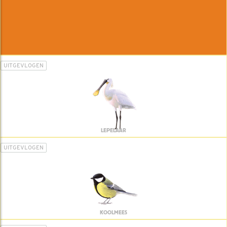
UITGEVLOGEN
LEPELAAR
UITGEVLOGEN
KOOLMEES