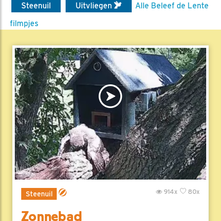
Steenuil
Uitvliegen
Alle Beleef de Lente
filmpjes
914x
80x
Steenuil
Zonnebad