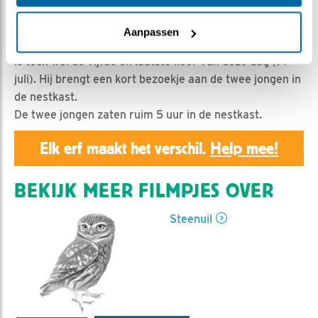
Geert | Geplaatst op 15 juli 2019, 13:06 |
Vind ik leuk
|
Bewaar dit filmpje
|
1101x
Aanpassen
Man steenuil komt niet zo vaak meer in beeld. Maar dit
is toch wel de vijfde en laatste keer van deze dag (14
juli). Hij brengt een kort bezoekje aan de twee jongen in
de nestkast.
De twee jongen zaten ruim 5 uur in de nestkast.
Elk erf maakt het verschil.
Help mee!
BEKIJK MEER FILMPJES OVER
Steenuil