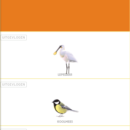
UITGEVLOGEN
LEPELAAR
UITGEVLOGEN
KOOLMEES