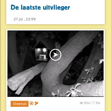
De laatste uitvlieger
27 jul , 23:59
913x
91x
Steenuil