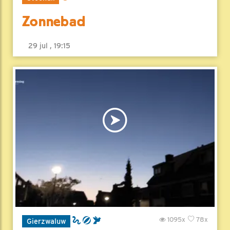
Zonnebad
29 jul , 19:15
1095x
78x
Gierzwaluw