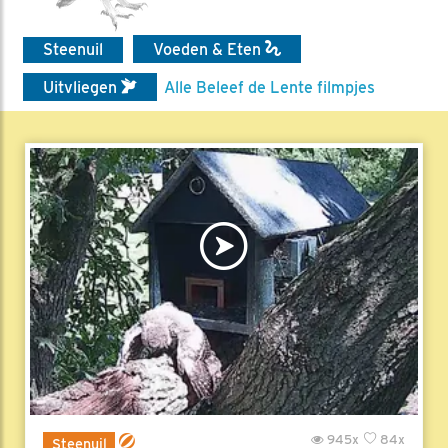
Steenuil
Voeden & Eten
Uitvliegen
Alle Beleef de Lente filmpjes
945x
84x
Steenuil