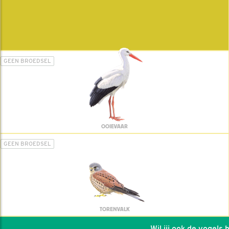
GEEN BROEDSEL
OOIEVAAR
GEEN BROEDSEL
TORENVALK
Wil jij ook de vogels he