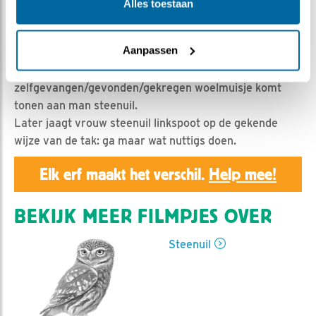
Alles toestaan
Geert | Geplaatst op 16 juli 2019, 23:55 |
Vind ik leuk
|
Bewaar dit filmpje
|
1073x
Aanpassen
Het lijkt erop dat het linksgeringde jong een
zelfgevangen/gevonden/gekregen woelmuisje komt
tonen aan man steenuil.
Later jaagt vrouw steenuil linkspoot op de gekende
wijze van de tak: ga maar wat nuttigs doen.
Elk erf maakt het verschil.
Help mee!
BEKIJK MEER FILMPJES OVER
Steenuil