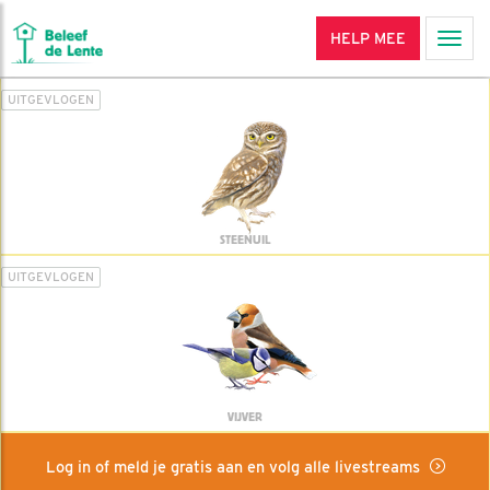
HELP MEE
Men
UITGEVLOGEN
STEENUIL
UITGEVLOGEN
VIJVER
Log in of meld je gratis aan en volg alle livestreams