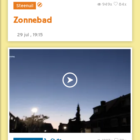
949x
84x
Steenuil
Zonnebad
29 jul , 19:15