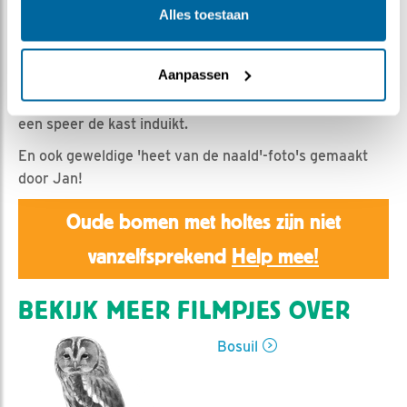
Emil | Geplaatst op 14 april 2021, 9:35 |
Vind ik leuk
|
Alles toestaan
Bewaar dit filmpje
|
1405x
Na lang aarzelen is ook het tweede kuiken er vandoor.
Aanpassen
De laatste beelden dus van K2, maar ook van man
bosuil die nog een prooi brengt en vrouw bosuil die als
een speer de kast induikt.
En ook geweldige 'heet van de naald'-foto's gemaakt
door Jan!
Oude bomen met holtes zijn niet
vanzelfsprekend
Help mee!
BEKIJK MEER FILMPJES OVER
Bosuil