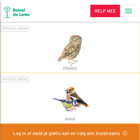
HELP MEE
Men
UITGEVLOGEN
STEENUIL
UITGEVLOGEN
VIJVER
Log in of meld je gratis aan en volg alle livestreams