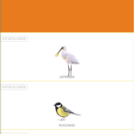
UITGEVLOGEN
LEPELAAR
UITGEVLOGEN
KOOLMEES