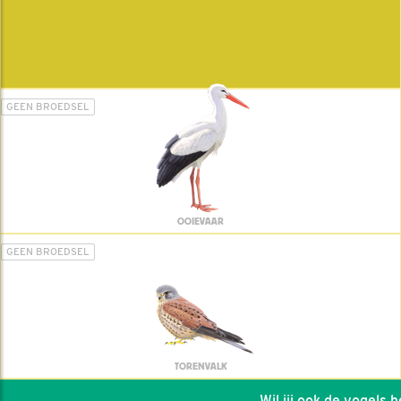
GEEN BROEDSEL
OOIEVAAR
GEEN BROEDSEL
TORENVALK
Wil jij ook de vogels hel