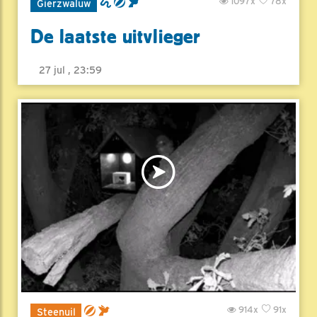
1097x
78x
Gierzwaluw
De laatste uitvlieger
27 jul , 23:59
914x
91x
Steenuil