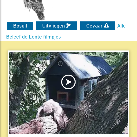
Bosuil
Uitvliegen
Gevaar
Alle
Beleef de Lente filmpjes