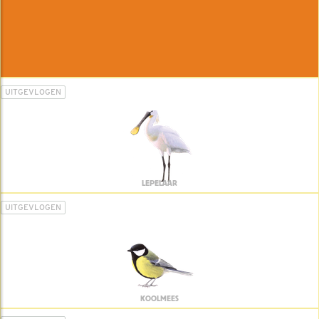
UITGEVLOGEN
LEPELAAR
UITGEVLOGEN
KOOLMEES