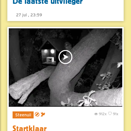
De laatste uitvlieger
27 jul , 23:59
912x
91x
Steenuil
Startklaar