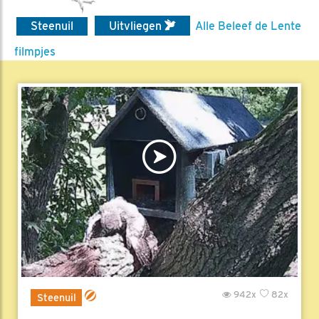
Steenuil
Uitvliegen
Alle Beleef de Lente
filmpjes
942x
82x
Steenuil