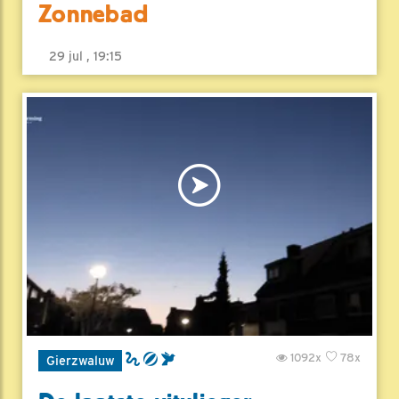
Zonnebad
29 jul , 19:15
1092x
78x
Gierzwaluw