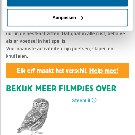
Geert | Geplaatst op 18 juli 2019, 23:55 |
Vind ik leuk
|
Bewaar dit filmpje
|
1058x
Aanpassen
Het is opvallend dat de twee jongen 7 weken na het
uitvliegen nog steeds samen bijna elke dag een paar
uur in de nestkast zitten. Dat gaat in alle rust, behalve
als er voedsel in het spel is.
Voornaamste activiteiten zijn poetsen, slapen en
knuffelen.
Elk erf maakt het verschil.
Help mee!
BEKIJK MEER FILMPJES OVER
Steenuil