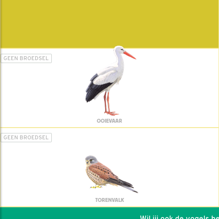
GEEN BROEDSEL
OOIEVAAR
GEEN BROEDSEL
TORENVALK
Wil jij ook de vogels hel