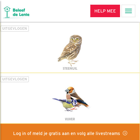
HELP MEE
Men
UITGEVLOGEN
STEENUIL
UITGEVLOGEN
VIJVER
Log in of meld je gratis aan en volg alle livestreams