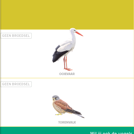
GEEN BROEDSEL
OOIEVAAR
GEEN BROEDSEL
TORENVALK
Wil jij ook de vogels h