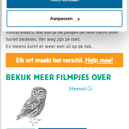
Geert | Geplaatst op 1 juli 2023, 13:34 |
Vind ik leuk
|
Bewaar dit filmpje
|
349x
In de nacht komt er nog maar zelden een steenuil in
Aanpassen
beeld, de laatste dagen. Het jagen en eten gebeurt
vooral elders. Wel kun je de jongen de hele nacht door
horen bedelen. Ver weg zijn ze niet.
En ineens komt er weer een uil op de tak.
Elk erf maakt het verschil.
Help mee!
BEKIJK MEER FILMPJES OVER
Steenuil