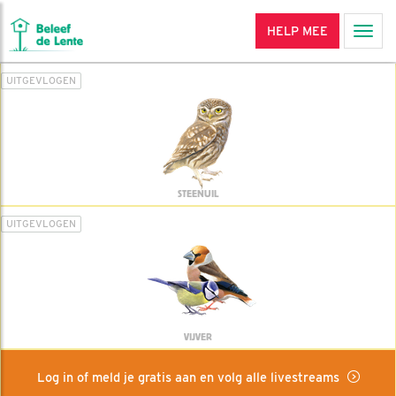
HELP MEE
Men
UITGEVLOGEN
STEENUIL
UITGEVLOGEN
VIJVER
Log in of meld je gratis aan en volg alle livestreams