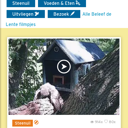
Steenuil
Voeden & Eten
Uitvliegen
Bezoek
Alle Beleef de
Lente filmpjes
914x
80x
Steenuil