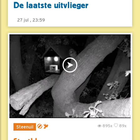
De laatste uitvlieger
27 jul , 23:59
895x
89x
Steenuil