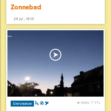
Zonnebad
29 jul , 19:15
1069x
77x
Gierzwaluw