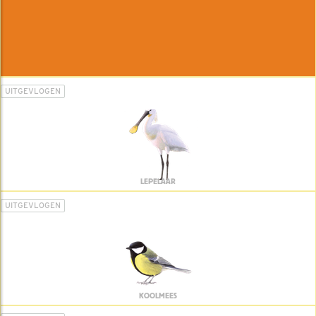
UITGEVLOGEN
LEPELAAR
UITGEVLOGEN
KOOLMEES