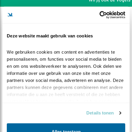
Deze website maakt gebruik van cookies
We gebruiken cookies om content en advertenties te 
personaliseren, om functies voor social media te bieden 
en om ons websiteverkeer te analyseren. Ook delen we 
informatie over uw gebruik van onze site met onze 
partners voor social media, adverteren en analyse. Deze 
partners kunnen deze gegevens combineren met andere 
informatie die u aan ze heeft verstrekt of die ze hebben 
DEEL DIT FILMPJE
verzameld op basis van uw gebruik van hun services.
Details tonen
Jong en vreemd
Alles toestaan