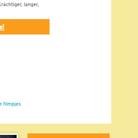
rachtiger, langer,
e!
e filmpjes