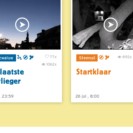
77x
892x
zwaluw
Steenuil
1062x
laatste
Startklaar
vlieger
 , 23:59
26 jul , 8:00