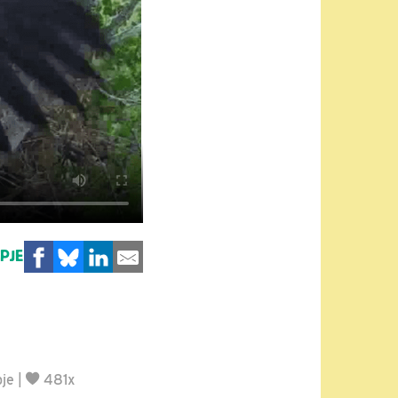
MPJE
pje
|
481x