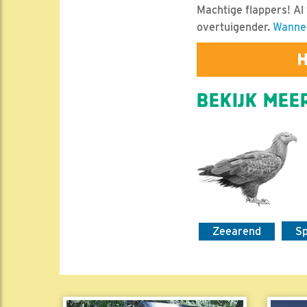
Machtige flappers! Al 
overtuigender.
Wanne
H
BEKIJK MEER
Zeearend
Sp