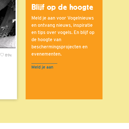
Blijf op de hoogte
Meld je aan voor Vogelnieuws
en ontvang nieuws, inspiratie
en tips over vogels. En blijf op
de hoogte van
beschermingsprojecten en
evenementen.
89x
Meld je aan