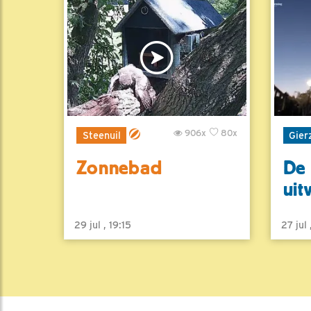
906x
80x
Steenuil
Gier
Zonnebad
De 
uit
29 jul , 19:15
27 jul