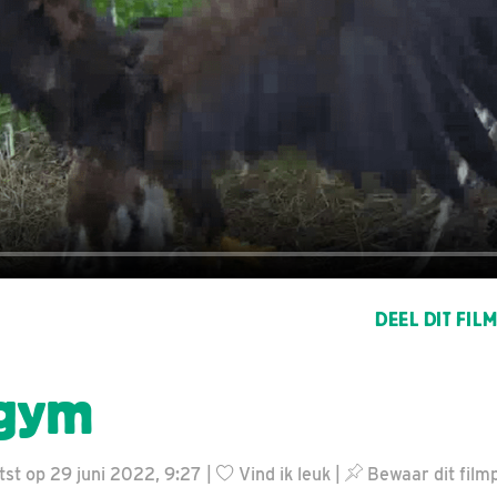
DEEL DIT FIL
 gym
st op 29 juni 2022, 9:27 |
Vind ik leuk
|
Bewaar dit film