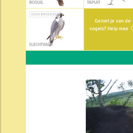
BOSUIL
TAPUIT
GEEN BROEDSEL
Geniet je van de
vogels? Help mee
SLECHTVALK