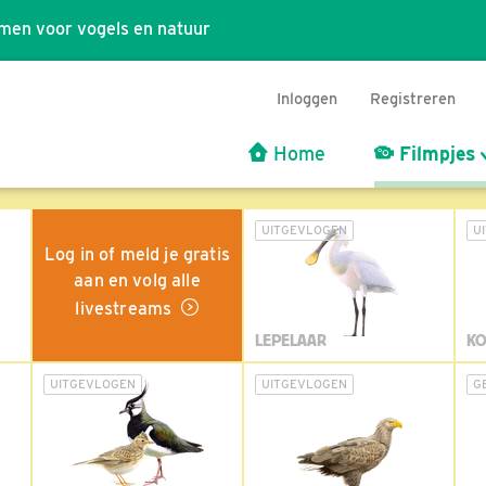
men voor vogels en natuur
Inloggen
Registreren
Home
Filmpjes
UITGEVLOGEN
U
Log in of meld je gratis
aan en volg alle
livestreams
LEPELAAR
KO
UITGEVLOGEN
UITGEVLOGEN
G