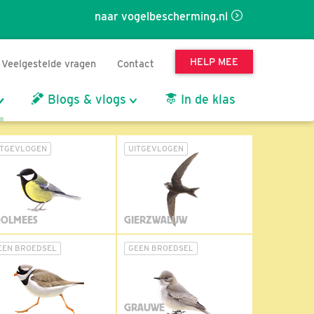
naar vogelbescherming.nl
HELP MEE
Veelgestelde vragen
Contact
Blogs & vlogs
In de klas
ITGEVLOGEN
UITGEVLOGEN
OLMEES
GIERZWALUW
EEN BROEDSEL
GEEN BROEDSEL
GRAUWE