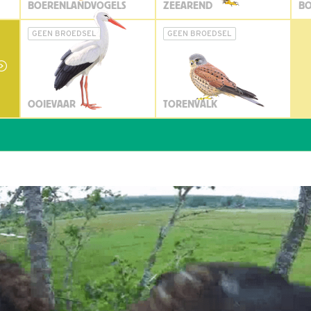
BOERENLANDVOGELS
ZEEAREND
BO
GEEN BROEDSEL
GEEN BROEDSEL
OOIEVAAR
TORENVALK