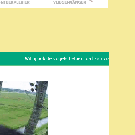
NTBEKPLEVIER
VLIEGENVANGER
Wil jij ook de vogels helpen: dat kan via de link!
*
Se