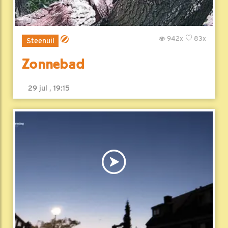
942x
83x
Steenuil
Zonnebad
29 jul , 19:15