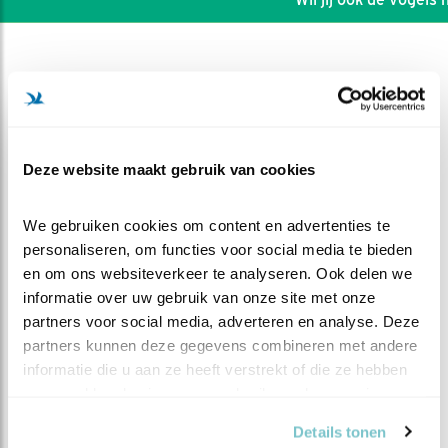
Deze website maakt gebruik van cookies
We gebruiken cookies om content en advertenties te 
personaliseren, om functies voor social media te bieden 
en om ons websiteverkeer te analyseren. Ook delen we 
informatie over uw gebruik van onze site met onze 
partners voor social media, adverteren en analyse. Deze 
DEEL DIT FILMPJE
partners kunnen deze gegevens combineren met andere 
informatie die u aan ze heeft verstrekt of die ze hebben 
verzameld op basis van uw gebruik van hun services.
Hitte, toch in de nestkast
Details tonen