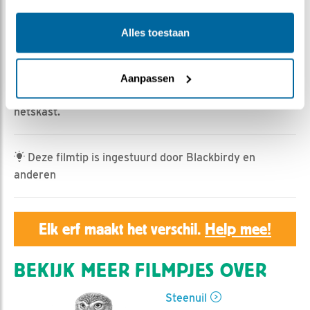
Geert | Geplaatst op 26 juni 2023, 22:38 |
Vind ik
leuk
|
Bewaar dit filmpje
|
336x
Alles toestaan
Dit is dag 50 na het op de wereld komen van de vier
jonge steenuilen.
Ondanks de maximumtemperatuur van ruim 30 graden
Aanpassen
op 25 juni zijn de steenuilen veel aanwezig in de
netskast.
Deze filmtip is ingestuurd door Blackbirdy en
anderen
Elk erf maakt het verschil.
Help mee!
BEKIJK MEER FILMPJES OVER
Steenuil