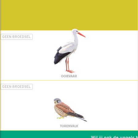
GEEN BROEDSEL
OOIEVAAR
GEEN BROEDSEL
TORENVALK
Wil jij ook de vogels he