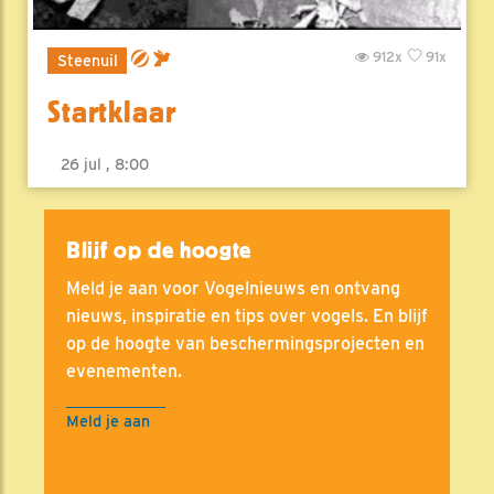
912x
91x
Steenuil
Startklaar
26 jul , 8:00
Blijf op de hoogte
Meld je aan voor Vogelnieuws en ontvang
nieuws, inspiratie en tips over vogels. En blijf
op de hoogte van beschermingsprojecten en
evenementen.
Meld je aan