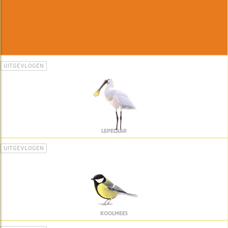
UITGEVLOGEN
LEPELAAR
UITGEVLOGEN
KOOLMEES