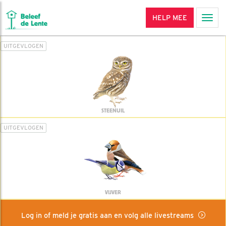
HELP MEE
Men
UITGEVLOGEN
STEENUIL
UITGEVLOGEN
VIJVER
Log in of meld je gratis aan en volg alle livestreams