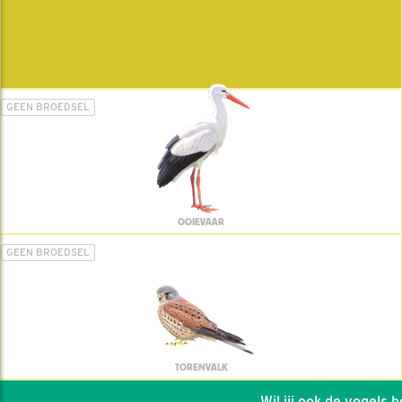
GEEN BROEDSEL
OOIEVAAR
GEEN BROEDSEL
TORENVALK
Wil jij ook de vogels hel