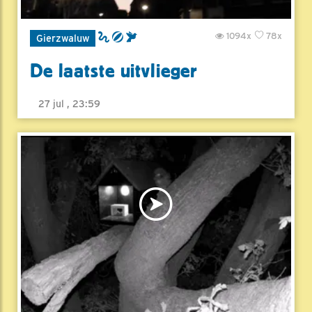
1094x
78x
Gierzwaluw
De laatste uitvlieger
27 jul , 23:59