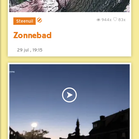
944x
83x
Steenuil
Zonnebad
29 jul , 19:15