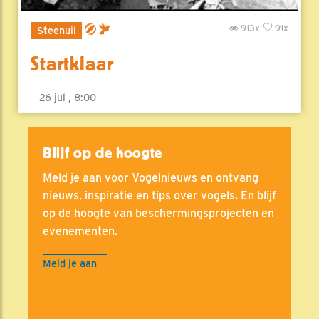
913x
91x
Steenuil
Startklaar
26 jul , 8:00
Blijf op de hoogte
Meld je aan voor Vogelnieuws en ontvang
nieuws, inspiratie en tips over vogels. En blijf
op de hoogte van beschermingsprojecten en
evenementen.
Meld je aan