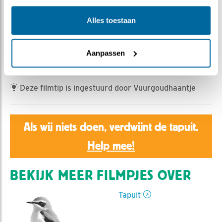
MW | Geplaatst op 29 mei 2026, 19:42 |
Vind ik leuk
|
Bewaar dit filmpje
|
195x
Alles toestaan
Het wordt krap en druk in het nest, dan is er maar één
kant waar je op kan. Wat zit er toch aan het eind van die
Aanpassen
tunnel?
Deze filmtip is ingestuurd door Vuurgoudhaantje
Als wij niets doen, verdwijnt de tapuit.
Help mee!
BEKIJK MEER FILMPJES OVER
Tapuit