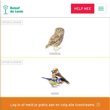
HELP MEE
Men
UITGEVLOGEN
STEENUIL
UITGEVLOGEN
VIJVER
Log in of meld je gratis aan en volg alle livestreams