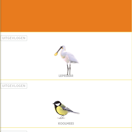
UITGEVLOGEN
LEPELAAR
UITGEVLOGEN
KOOLMEES