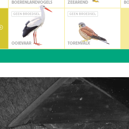
BOERENLANDVOGELS
ZEEAREND
BO
GEEN BROEDSEL
GEEN BROEDSEL
OOIEVAAR
TORENVALK