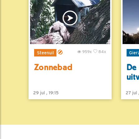
959x
84x
Steenuil
Gier
Zonnebad
De 
uit
29 jul , 19:15
27 jul