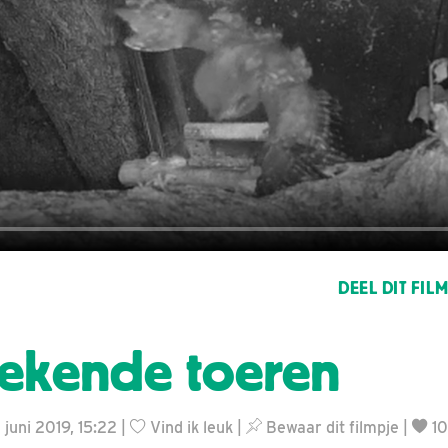
DEEL DIT FIL
ekende toeren
 juni 2019, 15:22 |
Vind ik leuk
|
Bewaar dit filmpje
|
10