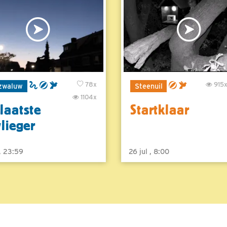
78x
915
zwaluw
Steenuil
1104x
laatste
Startklaar
vlieger
 , 23:59
26 jul , 8:00