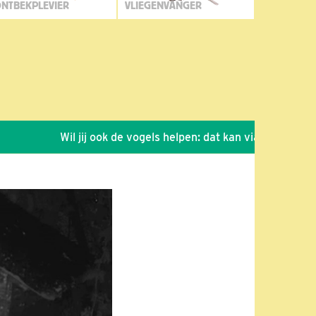
NTBEKPLEVIER
VLIEGENVANGER
Wil jij ook de vogels helpen: dat kan via de link!
*
S