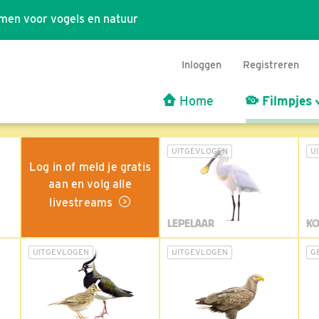
men voor vogels en natuur
Inloggen
Registreren
Home
Filmpjes
UITGEVLOGEN
U
Log in of meld je gratis
aan en volg alle
livestreams
LEPELAAR
KO
UITGEVLOGEN
UITGEVLOGEN
G