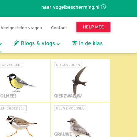
naar vogelbescherming.nl
HELP MEE
Veelgestelde vragen
Contact
Blogs & vlogs
In de klas
ITGEVLOGEN
UITGEVLOGEN
OLMEES
GIERZWALUW
EEN BROEDSEL
GEEN BROEDSEL
GRAUWE