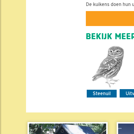
De kuikens doen hun ui
BEKIJK MEER
Steenuil
Uit