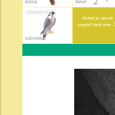
BOSUIL
TAPUIT
GEEN BROEDSEL
Geniet je van de
vogels? Help mee
SLECHTVALK