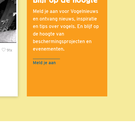
Meld je aan voor Vogelnieuws
en ontvang nieuws, inspiratie
en tips over vogels. En blijf op
de hoogte van
beschermingsprojecten en
evenementen.
x
91x
Meld je aan