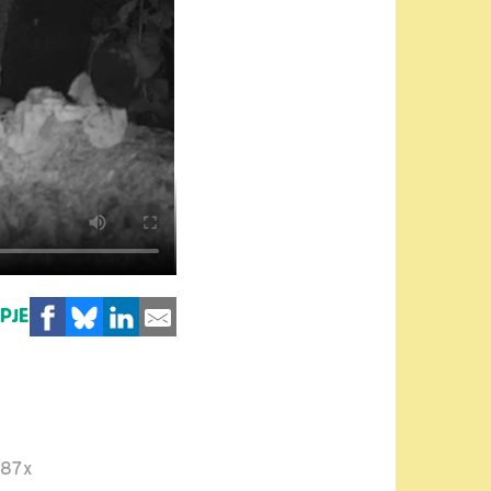
MPJE
87x