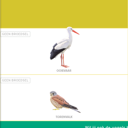
GEEN BROEDSEL
OOIEVAAR
GEEN BROEDSEL
TORENVALK
Wil jij ook de vogels he