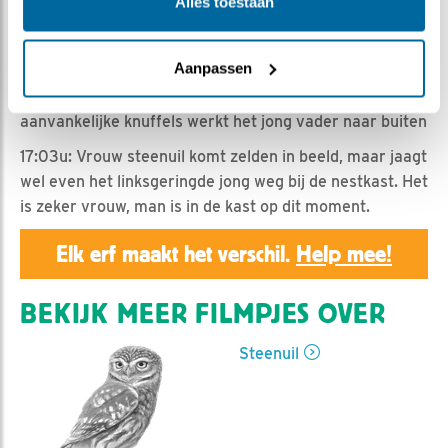
Geert | Geplaatst op 4 augustus 2019, 12:40 |
Vind ik
Alles toestaan
leuk
|
Bewaar dit filmpje
|
1077x
08:24u: man steenuil jaagt kauwtjes van de tak
Aanpassen
14:38u: Linksgeringd jong komt bij man in de kast. Na
aanvankelijke knuffels werkt het jong vader naar buiten
17:03u: Vrouw steenuil komt zelden in beeld, maar jaagt
wel even het linksgeringde jong weg bij de nestkast. Het
is zeker vrouw, man is in de kast op dit moment.
Elk erf maakt het verschil.
Help mee!
BEKIJK MEER FILMPJES OVER
Steenuil