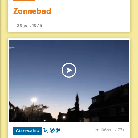
Zonnebad
29 jul , 19:15
1066x
77x
Gierzwaluw