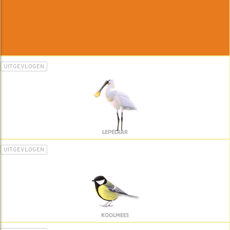
UITGEVLOGEN
LEPELAAR
UITGEVLOGEN
KOOLMEES