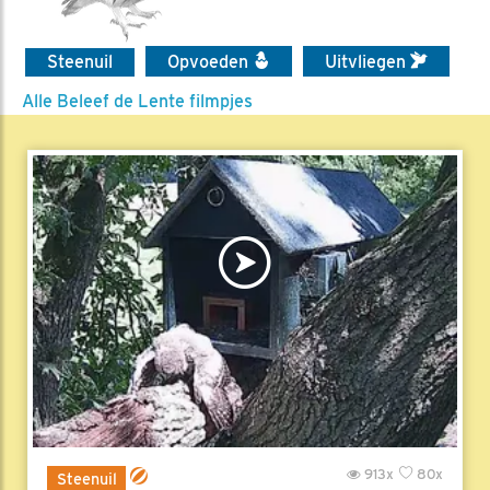
Steenuil
Opvoeden
Uitvliegen
Alle Beleef de Lente filmpjes
913x
80x
Steenuil