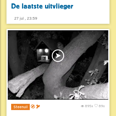
De laatste uitvlieger
27 jul , 23:59
895x
89x
Steenuil