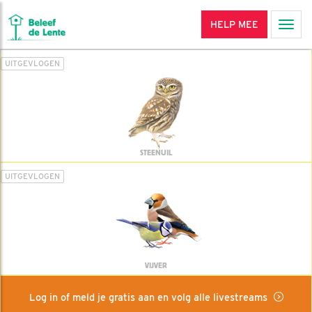
HELP MEE
Men
UITGEVLOGEN
STEENUIL
UITGEVLOGEN
VIJVER
Log in of meld je gratis aan en volg alle livestreams