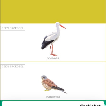
GEEN BROEDSEL
OOIEVAAR
GEEN BROEDSEL
TORENVALK
Wil jij ook de vogels hel