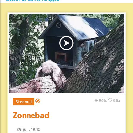
961x
85x
Steenuil
Zonnebad
29 jul , 19:15