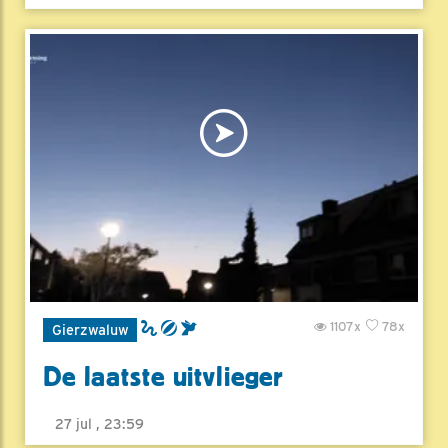
1107x
78x
Gierzwaluw
De laatste uitvlieger
27 jul , 23:59