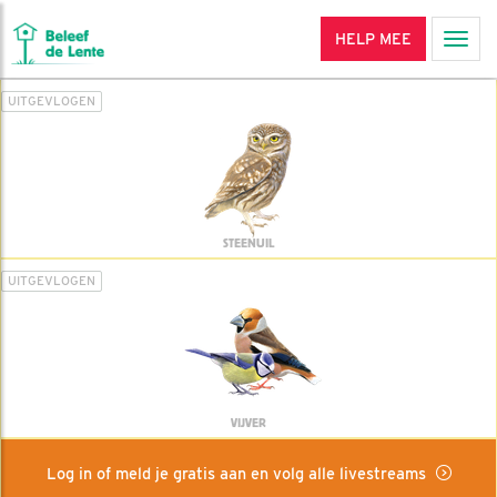
HELP MEE
Men
UITGEVLOGEN
STEENUIL
UITGEVLOGEN
VIJVER
Log in of meld je gratis aan en volg alle livestreams