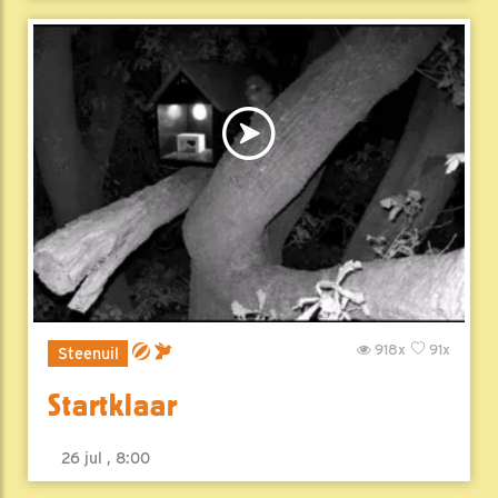
918x
91x
Steenuil
Startklaar
26 jul , 8:00