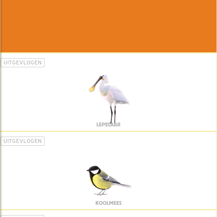
UITGEVLOGEN
LEPELAAR
UITGEVLOGEN
KOOLMEES