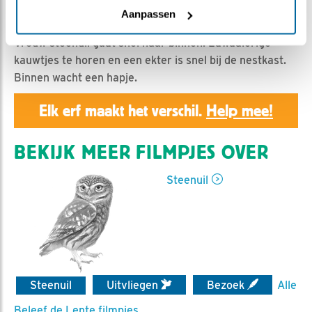
Geert | Geplaatst op 26 augustus 2019, 18:22 |
Vind
Aanpassen
ik leuk
|
Bewaar dit filmpje
|
1066x
Vrouw steenuil gaat snel naar binnen. Lawaaierige
kauwtjes te horen en een ekter is snel bij de nestkast.
Binnen wacht een hapje.
Elk erf maakt het verschil.
Help mee!
BEKIJK MEER FILMPJES OVER
Steenuil
Steenuil
Uitvliegen
Bezoek
Alle
Beleef de Lente filmpjes