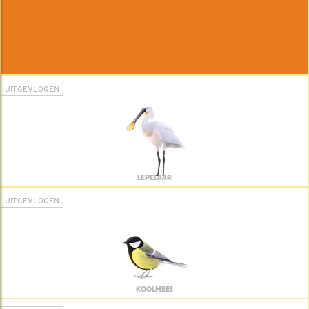
UITGEVLOGEN
LEPELAAR
UITGEVLOGEN
KOOLMEES