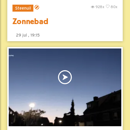
928x
80x
Steenuil
Zonnebad
29 jul , 19:15