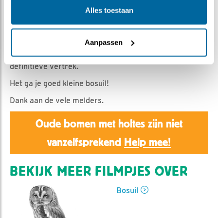
Emil | Geplaatst op 9 mei 2025, 22:31 |
Vind ik leuk
|
Alles toestaan
Bewaar dit filmpje
|
373x
Eindelijk.....uit de kast, maar na op de kop af vijf
minuten weer naar binnen. Het leek er even op dat ie
Aanpassen
geen afscheid kon nemen, maar even later als nog het
definitieve vertrek.
Het ga je goed kleine bosuil!
Dank aan de vele melders.
Oude bomen met holtes zijn niet
vanzelfsprekend
Help mee!
BEKIJK MEER FILMPJES OVER
Bosuil