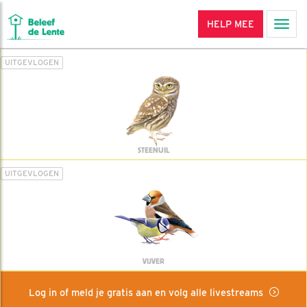
HELP MEE
Men
UITGEVLOGEN
STEENUIL
UITGEVLOGEN
VIJVER
Log in of meld je gratis aan en volg alle livestreams