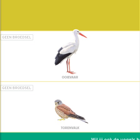
GEEN BROEDSEL
OOIEVAAR
GEEN BROEDSEL
TORENVALK
Wil jij ook de vogels hel