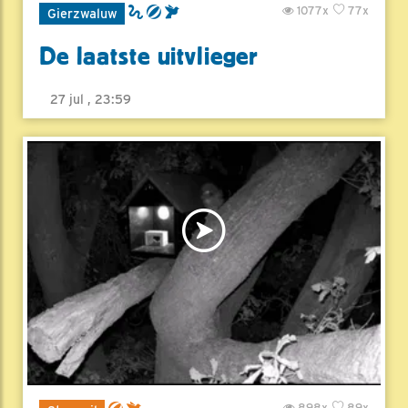
1077x
77x
Gierzwaluw
De laatste uitvlieger
27 jul , 23:59
898x
89x