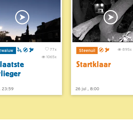
77x
895x
zwaluw
Steenuil
1065x
laatste
Startklaar
vlieger
 , 23:59
26 jul , 8:00