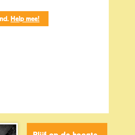
end.
Help mee!
Blijf op de hoogte