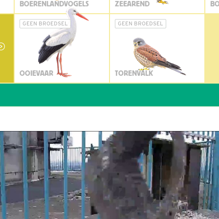
BOERENLANDVOGELS
ZEEAREND
BO
GEEN BROEDSEL
GEEN BROEDSEL
OOIEVAAR
TORENVALK