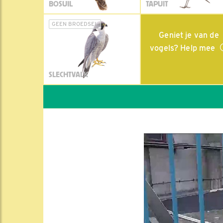
BOSUIL
TAPUIT
GEEN BROEDSEL
Geniet je van de
vogels? Help mee
SLECHTVALK