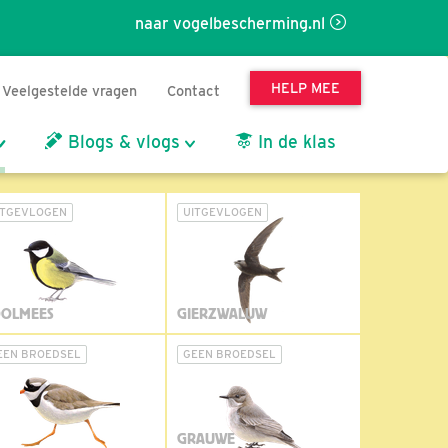
naar vogelbescherming.nl
HELP MEE
Veelgestelde vragen
Contact
Blogs & vlogs
In de klas
ITGEVLOGEN
UITGEVLOGEN
OLMEES
GIERZWALUW
EEN BROEDSEL
GEEN BROEDSEL
GRAUWE