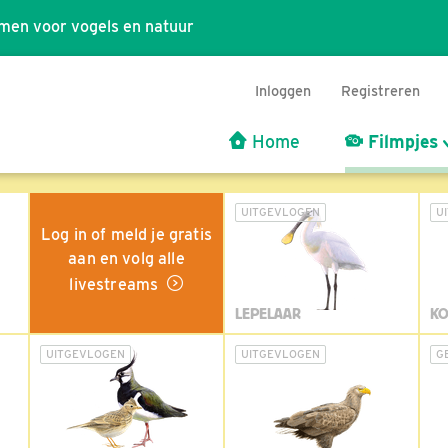
men voor vogels en natuur
Inloggen
Registreren
Home
Filmpjes
UITGEVLOGEN
U
Log in of meld je gratis
aan en volg alle
livestreams
LEPELAAR
KO
UITGEVLOGEN
UITGEVLOGEN
G