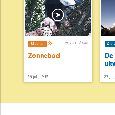
912x
80x
Steenuil
Gier
Zonnebad
De 
uit
29 jul , 19:15
27 jul