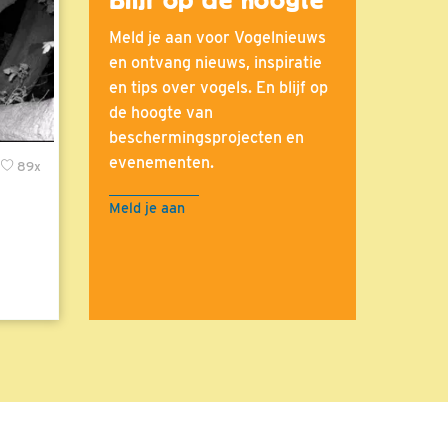
Meld je aan voor Vogelnieuws
en ontvang nieuws, inspiratie
en tips over vogels. En blijf op
de hoogte van
beschermingsprojecten en
evenementen.
89x
Meld je aan