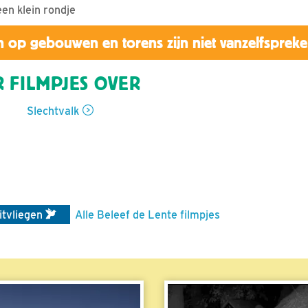
een klein rondje
 op gebouwen en torens zijn niet vanzelfsprek
 FILMPJES OVER
Slechtvalk
itvliegen
Alle Beleef de Lente filmpjes