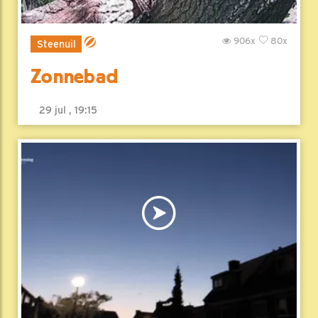
906x
80x
Steenuil
Zonnebad
29 jul , 19:15