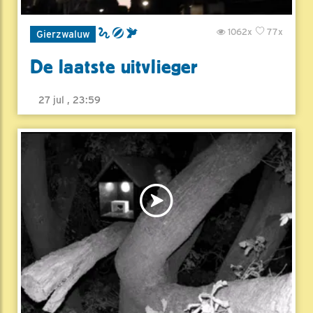
1062x
77x
Gierzwaluw
De laatste uitvlieger
27 jul , 23:59