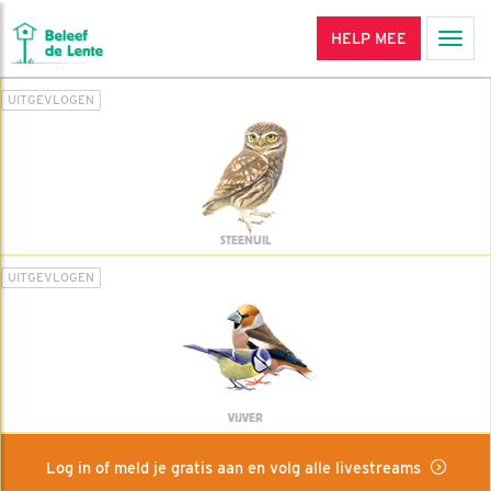
HELP MEE
Men
UITGEVLOGEN
STEENUIL
UITGEVLOGEN
VIJVER
Log in of meld je gratis aan en volg alle livestreams