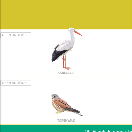
GEEN BROEDSEL
OOIEVAAR
GEEN BROEDSEL
TORENVALK
Wil jij ook de vogels hel