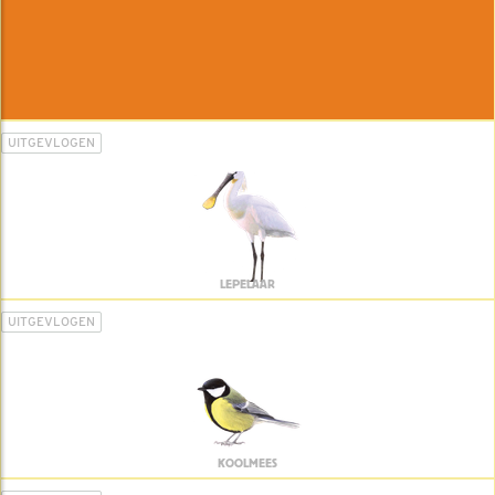
UITGEVLOGEN
LEPELAAR
UITGEVLOGEN
KOOLMEES