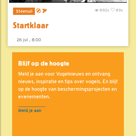
892x
89x
Steenuil
Startklaar
26 jul , 8:00
Blijf op de hoogte
Meld je aan voor Vogelnieuws en ontvang
nieuws, inspiratie en tips over vogels. En blijf
op de hoogte van beschermingsprojecten en
evenementen.
Meld je aan