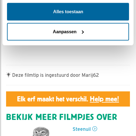
Geert | Geplaatst op 3 april 2023, 23:09 |
Vind ik
leuk
|
Bewaar dit filmpje
|
345x
Alles toestaan
Ronald introdudeerde in zijn weglog
Keek op de week 4
de term fluitwippen. De fluit klinkt in dit filmpje, maar
Aanpassen
het is meer "flutwippen".
Deze filmtip is ingestuurd door Marij62
Elk erf maakt het verschil.
Help mee!
BEKIJK MEER FILMPJES OVER
Steenuil