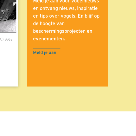
Meld je aan voor Vogelnieuws
en ontvang nieuws, inspiratie
en tips over vogels. En blijf op
de hoogte van
beschermingsprojecten en
evenementen.
89x
Meld je aan