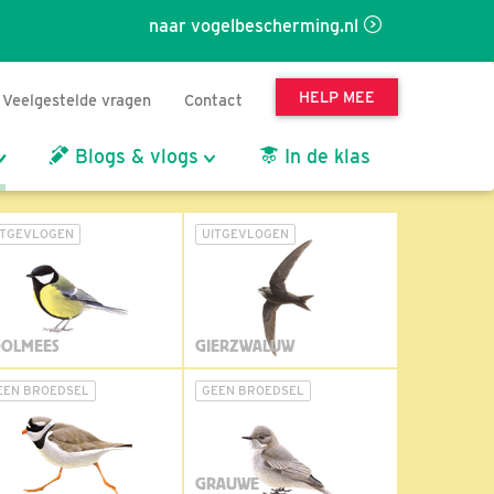
naar vogelbescherming.nl
HELP MEE
Veelgestelde vragen
Contact
Blogs & vlogs
In de klas
ITGEVLOGEN
UITGEVLOGEN
OLMEES
GIERZWALUW
EEN BROEDSEL
GEEN BROEDSEL
GRAUWE