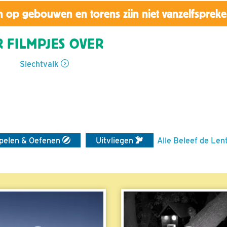
 op gebouwen en torens zijn niet vanzelfsprek
 FILMPJES OVER
Slechtvalk
pelen & Oefenen
Uitvliegen
Alle Beleef de Len