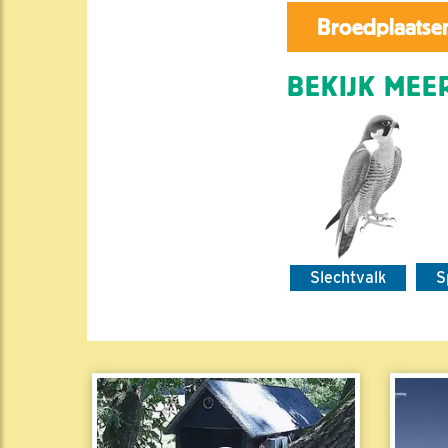
Broedplaatsen
BEKIJK MEER
Slechtvalk
S