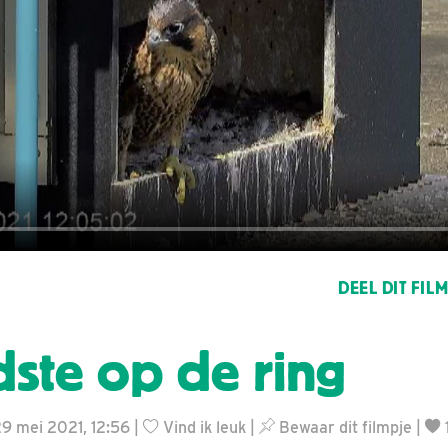
DEEL DIT FIL
ste op de ring
29 mei 2021, 12:56 |
Vind ik leuk
|
Bewaar dit filmpje
|