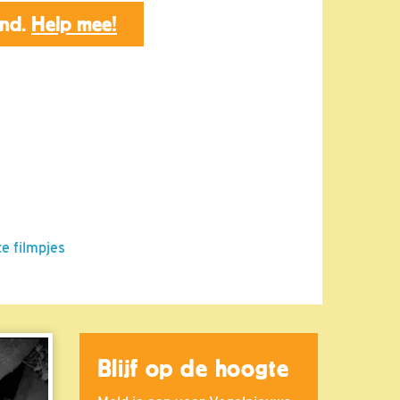
end.
Help mee!
te filmpjes
Blijf op de hoogte