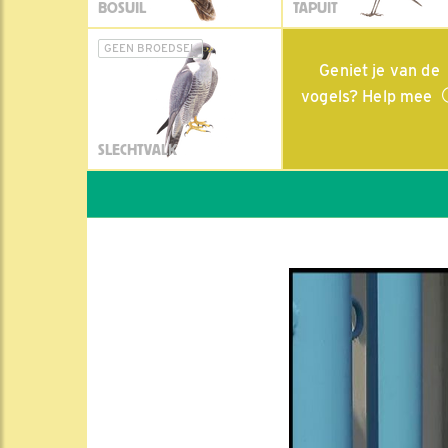
BOSUIL
TAPUIT
GEEN BROEDSEL
Geniet je van de
vogels? Help mee
SLECHTVALK