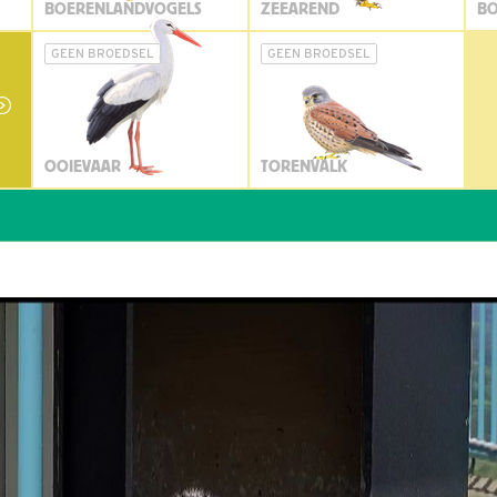
BOERENLANDVOGELS
ZEEAREND
BO
GEEN BROEDSEL
GEEN BROEDSEL
OOIEVAAR
TORENVALK