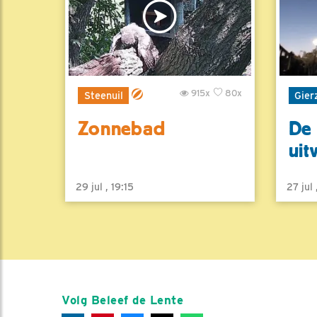
915x
80x
Steenuil
Gier
Zonnebad
De 
uit
29 jul , 19:15
27 jul
Volg Beleef de Lente