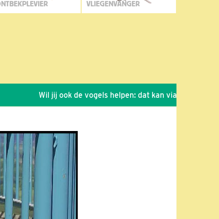
NTBEKPLEVIER
VLIEGENVANGER
Wil jij ook de vogels helpen: dat kan via de link!
*
Se