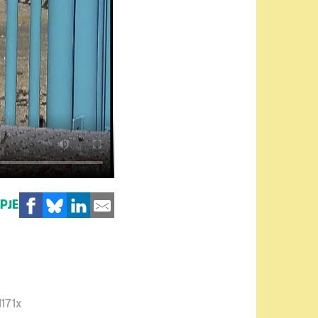
MPJE
1171x