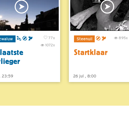
77x
895x
zwaluw
Steenuil
1072x
laatste
Startklaar
vlieger
 , 23:59
26 jul , 8:00