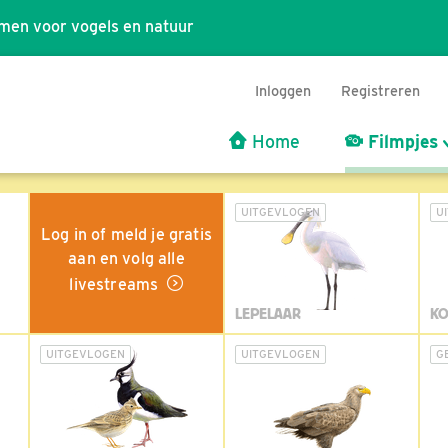
men voor vogels en natuur
Inloggen
Registreren
Home
Filmpjes
UITGEVLOGEN
U
Log in of meld je gratis
aan en volg alle
livestreams
LEPELAAR
KO
UITGEVLOGEN
UITGEVLOGEN
G